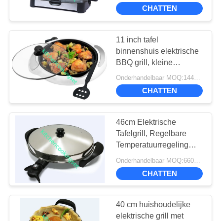
plaat
CHATTEN
FABRIEKSREIS
11 inch tafel
21
KWALITEITSCONTROLE
binnenshuis elektrische
roestvrij staal
BBQ grill, kleine
binnenshuis grill met
CONTACTEER
cookware reeksen
Onderhandelbaar MOQ:1448PCS
olie druppelbak
CHATTEN
ONS
46cm Elektrische
NIEUWS
Tafelgrill, Regelbare
Temperatuurregeling
6
GEVALLEN
Binnen Tafelgrill
Onderhandelbaar MOQ:660PCS
de ketel van de
CHATTEN
roestvrij staalthee
SITEMAP
40 cm huishoudelijke
elektrische grill met