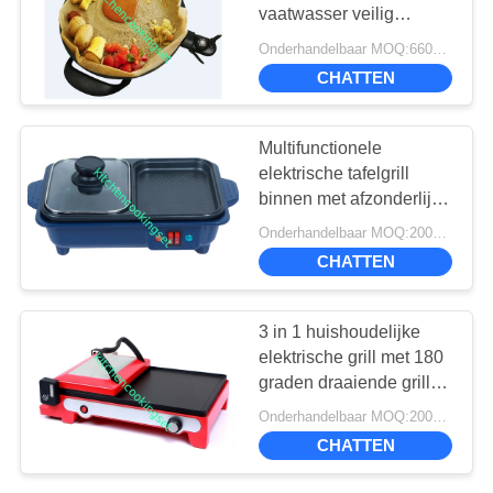
PRIVACYBELEID
vaatwasser veilig
gegoten aluminium plaat
Onderhandelbaar MOQ:660PCS
10
CHATTEN
de doos van de
Multifunctionele
roestvrij staallunch
elektrische tafelgrill
binnen met afzonderlijke
schakelaarbesturing
Onderhandelbaar MOQ:2000pcs
CHATTEN
7
3 in 1 huishoudelijke
elektrische grill met 180
roestvrij staalmok
graden draaiende grill
deksel verstelbare
Onderhandelbaar MOQ:2000 PCS
thermostaat
CHATTEN