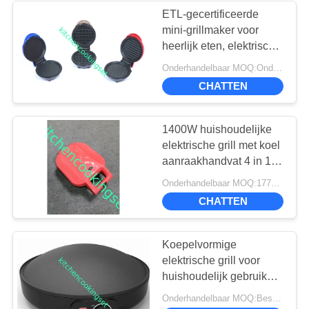
ETL-gecertificeerde
mini-grillmaker voor
12
heerlijk eten, elektrische
Roestvrij
grill voor binnen en
Onderhandelbaar MOQ:Onderhandeld
buiten
staaldienblad
CHATTEN
1400W huishoudelijke
elektrische grill met koel
aanraakhandvat 4 in 1
type grote grootte
33
Onderhandelbaar MOQ:1770 st
CHATTEN
de gootstenen van
de roestvrij
Koepelvormige
elektrische grill voor
staalkeuken
huishoudelijk gebruik
met uitneembare plaat,
Onderhandelbaar MOQ:Bespreekbaar
aangepaste kleur