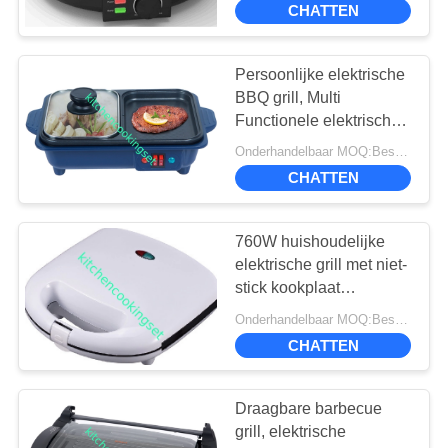
CHATTEN
22
Moderne kraan voor
Persoonlijke elektrische
BBQ grill, Multi
wastafel
Functionele elektrische
platte grill 1200w -
Onderhandelbaar MOQ:Bespreekbaar
1400w
CHATTEN
760W huishoudelijke
25
elektrische grill met niet-
bamboe scherpe
stick kookplaat
gemakkelijk
raad
Onderhandelbaar MOQ:Bespreekbaar
schoonmaken
CHATTEN
Draagbare barbecue
grill, elektrische