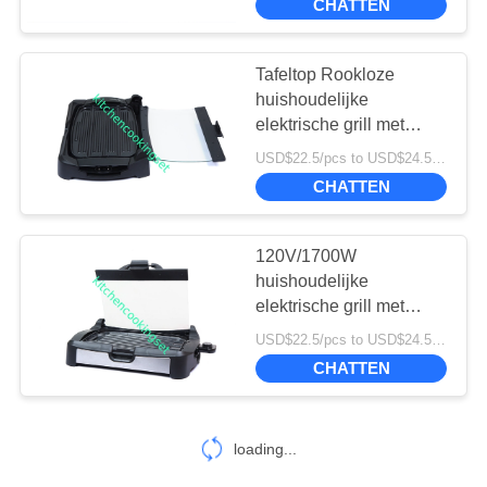
CHATTEN
Tafeltop Rookloze
huishoudelijke
elektrische grill met
uitstekende
USD$22.5/pcs to USD$24.5/pcs MOQ:520PCS
kookprestaties
CHATTEN
120V/1700W
huishoudelijke
elektrische grill met
thermostaat en
USD$22.5/pcs to USD$24.5/pcs MOQ:520PCS
grillhoogte
CHATTEN
loading...