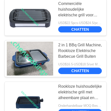
Commerciële
Huishouden
huishoudelijke
elektrische grill voor
Elektrische Grill
Belgische wafelmaker
USD$22.5pcs-USD$24.5/pcs MOQ:700pcs
CE/GS gecertificeerd
CHATTEN
2 in 1 BBq Grill Machine,
Rookloze Elektrische
21
Barbecue Grill Buiten
USD$16.5-USD$18.5/set MOQ:800 stcs
Home Panini Grill
CHATTEN
Rookloze huishoudelijke
elektrische grill met
afneembare plaat en
temperatuursonde
Onderhandelbaar MOQ:Bespreekbaar