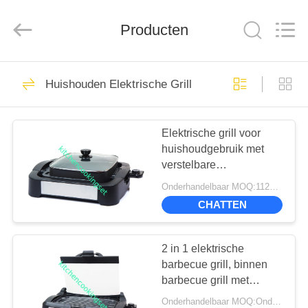
Management
Services
Co.,LTD.
Producten
All
Rights
Reserved.
Developed
by
HUIS
11
ECER
Huishouden Elektrische Grill
Keukenset
PRODUCTEN
Elektrische grill voor
huishoudgebruik met
VIDEOS
verstelbare
thermostaatregeling
Onderhandelbaar MOQ:1124 STUKS
VR-
CHATTEN
16
SHOW
Antiaanbak
2 in 1 elektrische
ONGEVEER
barbecue grill, binnen
kookgerei set
barbecue grill met
ONS
afneembare afneembare
Onderhandelbaar MOQ:Onderhandeld