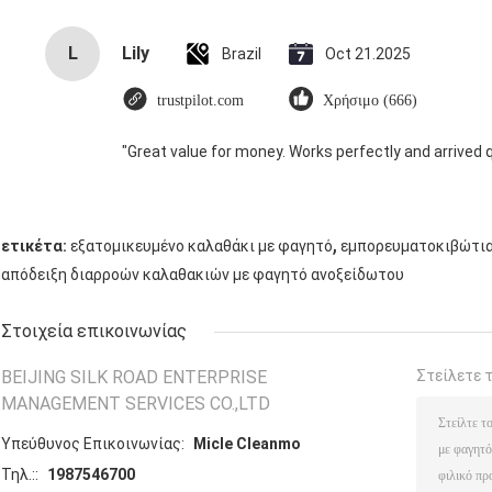
L
Lily
Brazil
Oct 21.2025
trustpilot.com
Χρήσιμο (666)
"Great value for money. Works perfectly and arrived qui
,
ετικέτα:
εξατομικευμένο καλαθάκι με φαγητό
εμπορευματοκιβώτια
απόδειξη διαρροών καλαθακιών με φαγητό ανοξείδωτου
Στοιχεία επικοινωνίας
BEIJING SILK ROAD ENTERPRISE
Στείλετε 
MANAGEMENT SERVICES CO.,LTD
Υπεύθυνος Επικοινωνίας:
Micle Cleanmo
Τηλ.::
1987546700