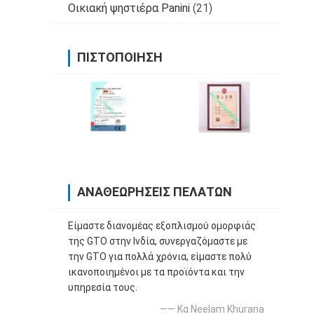
Οικιακή ψηστιέρα Panini
(21)
ΠΙΣΤΟΠΟΊΗΣΗ
ΑΝΑΘΕΩΡΉΣΕΙΣ ΠΕΛΑΤΏΝ
Είμαστε διανομέας εξοπλισμού ομορφιάς
της GTO στην Ινδία, συνεργαζόμαστε με
την GTO για πολλά χρόνια, είμαστε πολύ
ικανοποιημένοι με τα προϊόντα και την
υπηρεσία τους.
—— Κα Neelam Khurana