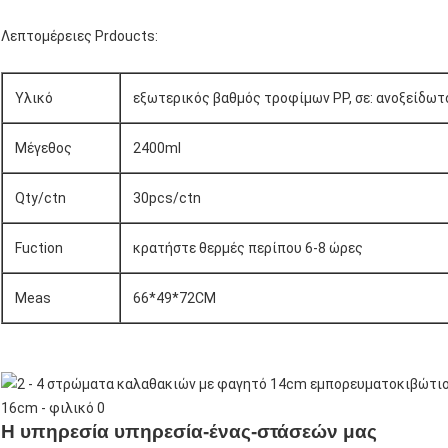
Λεπτομέρειες Prdoucts:
Υλικό
εξωτερικός βαθμός τροφίμων PP, σε: ανοξείδωτ
Μέγεθος
2400ml
Qty/ctn
30pcs/ctn
Fuction
κρατήστε θερμές περίπου 6-8 ώρες
Meas
66*49*72CM
Η υπηρεσία υπηρεσία-ένας-στάσεών μας