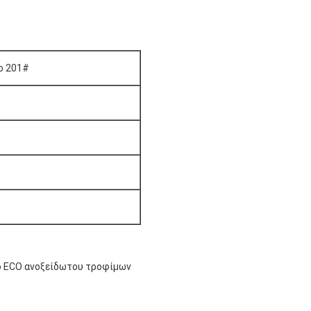
ο 201#