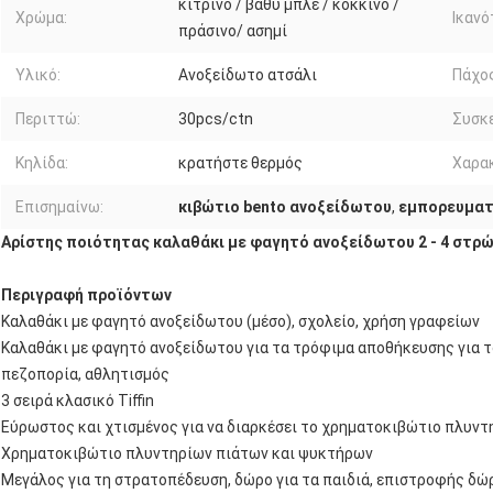
κίτρινο / βαθύ μπλε / κόκκινο /
Χρώμα:
Ικανό
πράσινο/ ασημί
Υλικό:
Ανοξείδωτο ατσάλι
Πάχος
Περιττώ:
30pcs/ctn
Συσκε
Κηλίδα:
κρατήστε θερμός
Χαρακ
Επισημαίνω:
κιβώτιο bento ανοξείδωτου
,
εμπορευματ
Αρίστης ποιότητας καλαθάκι με φαγητό ανοξείδωτου 2 - 4 στ
Περιγραφή προϊόντων
Καλαθάκι με φαγητό ανοξείδωτου (μέσο), σχολείο, χρήση γραφείων
Καλαθάκι με φαγητό ανοξείδωτου για τα τρόφιμα αποθήκευσης για το
πεζοπορία, αθλητισμός
3 σειρά κλασικό Tiffin
Εύρωστος και χτισμένος για να διαρκέσει το χρηματοκιβώτιο πλυν
Χρηματοκιβώτιο πλυντηρίων πιάτων και ψυκτήρων
Μεγάλος για τη στρατοπέδευση, δώρο για τα παιδιά, επιστροφής δώρ