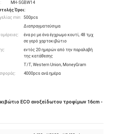
:
MH-SGBW14
τολής Όροι:
ελίας min:
500pcs
Διαπραγματεύσιμα
ομέρειες:
ένα pc με ένα έγχρωμο κουτί, 48 τμχ
σε γερό χαρτοκιβώτιο
ης:
εντός 20 ημερών από την παραλαβή
της κατάθεσης
T/T, Western Union, MoneyGram
σφοράς:
4000pcs ανά ημέρα
οκιβώτιο ECO ανοξείδωτου τροφίμων 16cm -