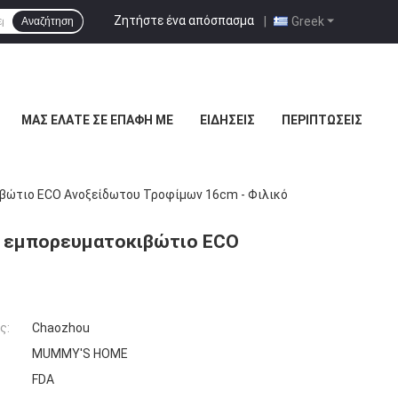
Ζητήστε ένα απόσπασμα
|
Greek
Αναζήτηση
ΜΑΣ ΕΛΆΤΕ ΣΕ ΕΠΑΦΉ ΜΕ
ΕΙΔΉΣΕΙΣ
ΠΕΡΙΠΤΏΣΕΙΣ
βώτιο ECO Ανοξείδωτου Τροφίμων 16cm - Φιλικό
m εμπορευματοκιβώτιο ECO
ς:
Chaozhou
MUMMY'S HOME
FDA