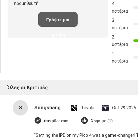
προμηθευτή
4
αστέρια
Γράψτε μια
3
αστέρια
κριτική
2
αστέρια
1
αστέρια
Όλες οι Κριτικές
S
Songshang
Tuvalu
Oct 29.2025
trustpilot.com
Χρήσιμο (1)
"Setting the IPD on my Pico 4 was a game-changer! 