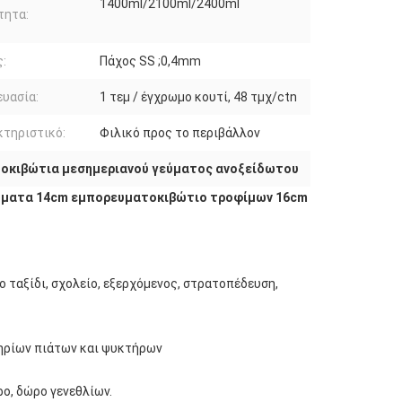
1400ml/2100ml/2400ml
τητα:
:
Πάχος SS ;0,4mm
υασία:
1 τεμ / έγχρωμο κουτί, 48 τμχ/ctn
τηριστικό:
Φιλικό προς το περιβάλλον
οκιβώτια μεσημεριανού γεύματος ανοξείδωτου
ρώματα 14cm εμπορευματοκιβώτιο τροφίμων 16cm
 ταξίδι, σχολείο, εξερχόμενος, στρατοπέδευση,
τηρίων πιάτων και ψυκτήρων
ο, δώρο γενεθλίων.