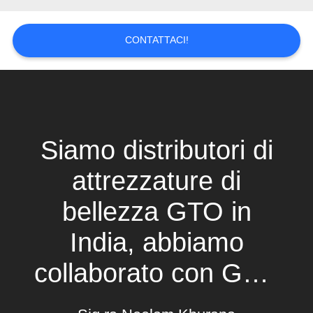
MAPPA
CONTATTACI!
DEL
SITO
POLITICA
SULLA
Siamo distributori di
PRIVACY
attrezzature di
bellezza GTO in
India, abbiamo
collaborato con GTO
per molti anni, siamo