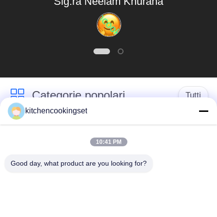
Sig.ra Neelam Khurana
molto soddisfatti dei
loro prodotti e servizi.
Categorie popolari
Tutti
kitchencookingset
Set di pentole
Set per cucina
antiaderenti
10:41 PM
Good day, what product are you looking for?
insiemi delle pentole
bollitore di tè di
di acciaio
acciaio inossidabile
inossidabile