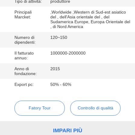
Tipo di attività:
produttore
GIRO
Principali
,Worldwide ,Western di Sud-est asiatico
Marcket:
del , dell'Asia orientale del , del
DELLA
Sudamerica Europe, Europa Orientale del
, di Nord America
FABBRICA
Numero di
120~150
dipendenti:
CONTROLLO
Il fatturato
1000000-2000000
DI
annuo:
QUALITÀ
Anno di
2015
fondazione:
Export pc:
50% - 60%
CONTATTICI
NOTIZIE
Fatory Tour
Controllo di qualità
CASI
IMPARI PIÙ