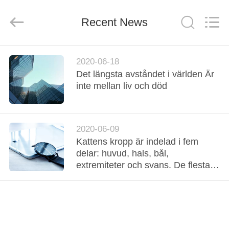
Management
Services
Co.,LTD.
Recent News
All
Rights
Reserved.
Developed
by
HOME
ECER
2020-06-18
Det längsta avståndet i världen Är
PRODUCTS
inte mellan liv och död
VIDEOS
2020-06-09
Kattens kropp är indelad i fem
VR
delar: huvud, hals, bål,
SHOW
extremiteter och svans. De flesta
delar av kroppen är täckta med
hår, medan några är hårlösa.
ABOUT
US