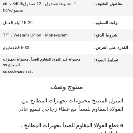
تفاصيل التغليف:
1 مجموعة/صندوق ، 12 صندوق/ctn ، 8400
الجودة
مجموعة/hq
وقت التسليم:
15-20 أيام العمل
اتصل
شروط الدفع:
T/T ، Western Union ، Moneygram
بنا
القدرة على العرض:
5000 قطعة/يوم
مجموعة قدر الفولاذ المقاوم للصدأ ، مجموعة تجهيزات
تسليط الضوء:
أخبار
المطابخ ss
,
ss cookware set
حالات
منتوج وصف
المنزل المطبخ مجموعات تجهيزات المطابخ من
خريطة
الفولاذ المقاوم للصدأ مع غطاء زجاجي تلميع عالي
الموقع
6 قطع الفولاذ المقاوم للصدأ تجهيزات المطابخ ،