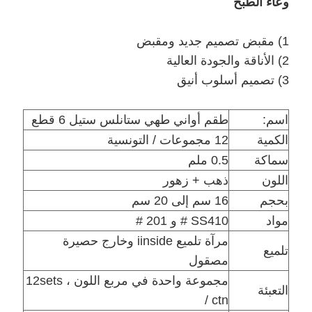
وعاء الطبخ
سياسة
1) مقبض تصميم جديد ومقبض
الخصوصية
2) الأناقة والجودة العالية
3) تصميم أسلوب أنيق
اسم:
طقم أواني طهي ستانلس ستيل 6 قطع
الكمية
12 مجموعات / التونسية
سماكة
0.5 ملم
اللون
ذهب + زهور
بحجم
16 سم إلى 20 سم
مواد
SS410 # و 201 #
مرآة تلميع iinside وخارج حصيرة
تلميع
مصقول
مجموعة واحدة في مربع اللون ، 12sets
التعبئة
/ ctn