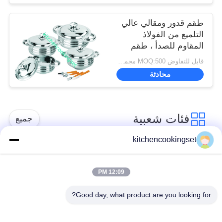
طقم قدور ومقالي عالي
التلميع من الفولاذ
المقاوم للصدأ ، طقم
قدر من الفولاذ المقاوم
قابل للتفاوض MOQ:500 مجموعة
للصدأ
محادثة
فئات شعبية
جميع
kitchencookingset
طقم أواني طهي غير
مجموعة طهي المطبخ
لاصقة
12:09 PM
Good day, what product are you looking for?
مجموعات أواني
غلاية شاي من الفولاذ
الطهي المصنوعة من
المقاوم للصدأ
الفولاذ المقاوم للصدأ