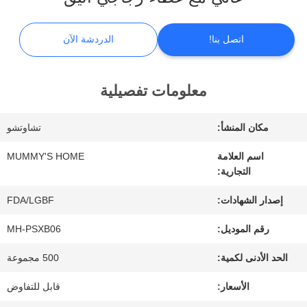
الواقع
اتصل بنا!
الدردشة الآن
الافتراضي
معلومات تفصيلية
معلومات
عنا
مكان المنشأ:
تشاوتشو
اسم العلامة
MUMMY'S HOME
التجارية:
جولة
إصدار الشهادات:
FDA/LGBF
في
رقم الموديل:
MH-PSXB06
المعمل
الحد الأدنى لكمية:
500 مجموعة
الأسعار:
قابل للتفاوض
مراقبة