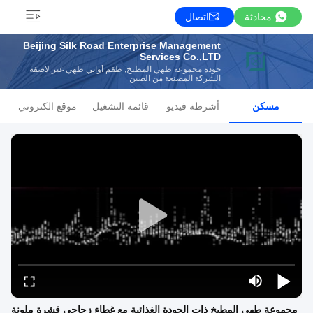
محادثة
اتصال
Beijing Silk Road Enterprise Management
Services Co.,LTD
جودة مجموعة طهي المطبخ, طقم أواني طهي غير لاصقة
الشركة المصنعة من الصين
مسكن
أشرطة فيديو
قائمة التشغيل
موقع الكتروني
مجموعة طهي المطبخ ذات الجودة الغذائية مع غطاء زجاجي قشرة ملونة