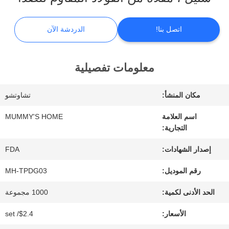
الواقع
اتصل بنا!
الدردشة الآن
الافتراضي
معلومات تفصيلية
معلومات
عنا
مكان المنشأ:
تشاوتشو
اسم العلامة
MUMMY'S HOME
التجارية:
جولة
إصدار الشهادات:
FDA
في
رقم الموديل:
MH-TPDG03
المعمل
الحد الأدنى لكمية:
1000 مجموعة
الأسعار:
$2.4/ set
مراقبة