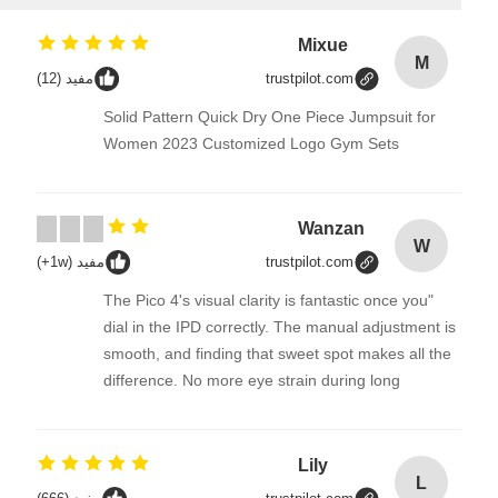
Mixue
M
trustpilot.com
مفيد (12)
Solid Pattern Quick Dry One Piece Jumpsuit for
Women 2023 Customized Logo Gym Sets
Wanzan
W
trustpilot.com
مفيد (1w+)
"The Pico 4's visual clarity is fantastic once you
dial in the IPD correctly. The manual adjustment is
smooth, and finding that sweet spot makes all the
difference. No more eye strain during long
sessions. Highly recommend taking the time to set
it up properly!""The Pico 4's visual clarity is
fantastic once you dial in the IPD correctly. The
Lily
L
manual adjustment is smooth, and finding that