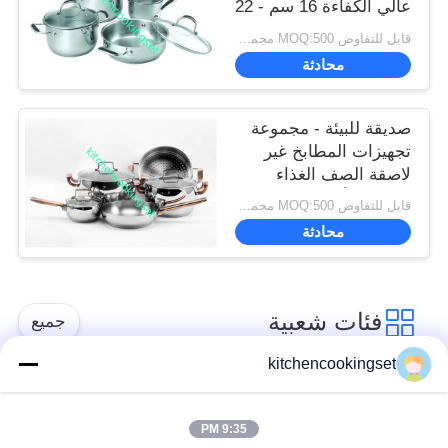
عالي الكفاءة 16 سم - 22
سم وعاء
قابل للتفاوض MOQ:500 مجموعة
محادثة
صديقة للبيئة - مجموعة
تجهيزات المطابخ غير
لاصقة الصف الغذاء
Ss410 الأداء المهني
قابل للتفاوض MOQ:500 مجموعة
محادثة
فئات شعبية
جميع
kitchencookingset
طقم أواني طهي غير
مجموعة طهي المطبخ
لاصقة
9:35 PM