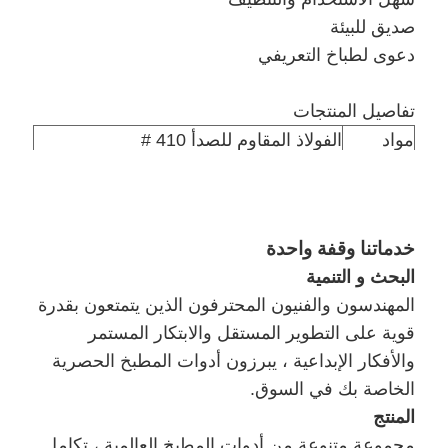
صديق للبيئة
دعوى لطباخ التعريفي
تفاصيل المنتجات
مواد
الفولاذ المقاوم للصدأ 410 #
سماكة
0.5 ملم
الكمية /
24 مجموعة / التونسية
التونسية
خدماتنا وقفة واحدة
1 مجموعة في مربع لون واحد ، 24
التعبئة
البحث و التنمية
مجموعة / الشركة التونسية للملاحة
المهندسون والفنيون المحترفون الذين يتمتعون بقدرة
قياس
63 * 32 * 42 سم
قوية على التطوير المستقل والابتكار المستمر
والأفكار الإبداعية ، يبرزون أدوات المطبخ الحصرية
الخاصة بك في السوق.
المنتج
مجموعة متنوعة من أدوات المطبخ العالمية ،
تكامل