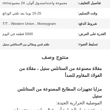
تفاصيل التغليف:
مجموعة واحدة/صندوق ألوان، 24 مجموعة/ctn
الجودة
وقت التسليم:
15-25 يوما بعد تلقي الودائع
اتصل
شروط الدفع:
T/T ، Western Union ، Moneygram
بنا
القدرة على العرض:
5000 قطعة في اليوم
تسليط الضوء:
طقم قدور ومقالي من الاستانلس ستيل
أخبار
منتوج وصف
مقلاة مصنوعة من الستانلس ستيل ، مقلاة من
حالات
الفولاذ المقاوم للصدأ
مزايا تجهيزات المطابخ المصنوعة من الستانلس
خريطة
ستيل
الموقع
الموصلية الحرارية الجيدة:
سرعة توصيل الحرارة أسرع 5 مرات من تجهيزات