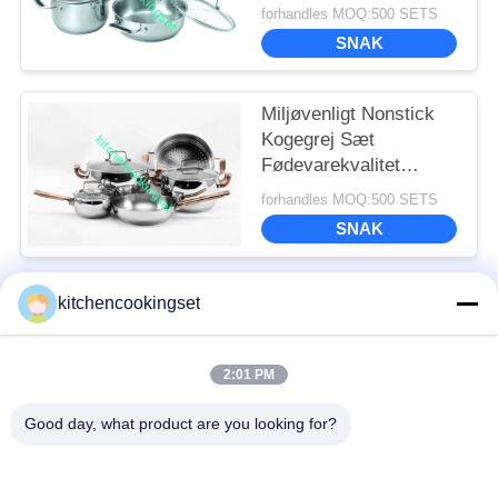
- 22cm Pot
forhandles MOQ:500 SETS
SNAK
Miljøvenligt Nonstick
Kogegrej Sæt
Fødevarekvalitet
Ss410 Professionel
forhandles MOQ:500 SETS
Ydeevne
SNAK
kitchencookingset
Popular Categories
All
2:01 PM
køkkenkøkkensæt
Nonstick grydesæt
Good day, what product are you looking for?
Rustfrit stål
Te kedel i rustfrit stål
grydesæt