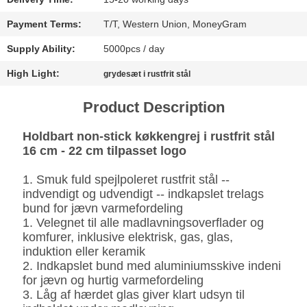
SITEMAP
Payment Terms:
T/T, Western Union, MoneyGram
Supply Ability:
5000pcs / day
PRIVATLIVSPOLITIK
High Light:
grydesæt i rustfrit stål
Product Description
Holdbart non-stick køkkengrej i rustfrit stål
16 cm - 22 cm tilpasset logo
1. Smuk fuld spejlpoleret rustfrit stål --
indvendigt og udvendigt -- indkapslet trelags
bund for jævn varmefordeling
1. Velegnet til alle madlavningsoverflader og
komfurer, inklusive elektrisk, gas, glas,
induktion eller keramik
2. Indkapslet bund med aluminiumsskive indeni
for jævn og hurtig varmefordeling
3. Låg af hærdet glas giver klart udsyn til