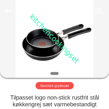
Management
Services
Co.,LTD.
All
Rights
Reserved.
Developed
by
HOME
ECER
PRODUCTS
VIDEOS
VR
SHOW
Nonstick grydesæt
ABOUT
Tilpasset logo non-stick rustfrit stål
US
køkkengrej sæt varmebestandigt