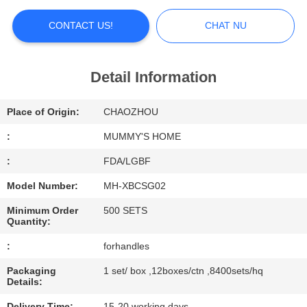
FACTORY
CONTACT US!
CHAT NU
TOUR
Detail Information
QUALITY
CONTROL
Place of Origin:
CHAOZHOU
:
MUMMY'S HOME
CONTACT
:
FDA/LGBF
US
Model Number:
MH-XBCSG02
Minimum Order
500 SETS
NEWS
Quantity:
:
forhandles
ALL
Packaging
1 set/ box ,12boxes/ctn ,8400sets/hq
Details:
CASES
Delivery Time:
15-20 working days