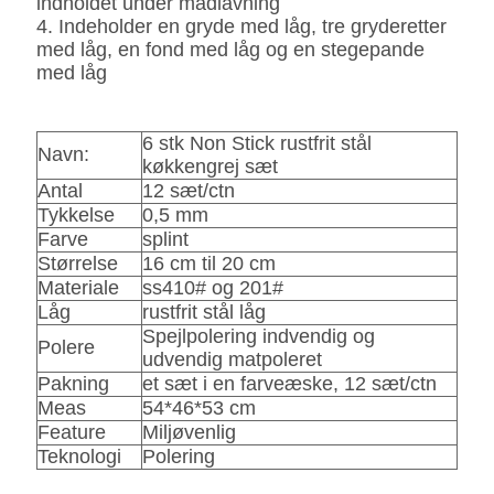
indholdet under madlavning
4. Indeholder en gryde med låg, tre gryderetter
med låg, en fond med låg og en stegepande
med låg
6 stk Non Stick rustfrit stål
Navn:
køkkengrej sæt
Antal
12 sæt/ctn
Tykkelse
0,5 mm
Farve
splint
Størrelse
16 cm til 20 cm
Materiale
ss410# og 201#
Låg
rustfrit stål låg
Spejlpolering indvendig og
Polere
udvendig matpoleret
Pakning
et sæt i en farveæske, 12 sæt/ctn
Meas
54*46*53 cm
Feature
Miljøvenlig
Teknologi
Polering