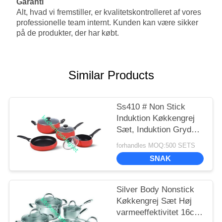
Garanti
Alt, hvad vi fremstiller, er kvalitetskontrolleret af vores
professionelle team internt. Kunden kan være sikker
på de produkter, der har købt.
Similar Products
Ss410 # Non Stick
Induktion Køkkengrej
Sæt, Induktion Gryder
Og Pander Sæt
forhandles MOQ:500 SETS
SNAK
Silver Body Nonstick
Køkkengrej Sæt Høj
varmeeffektivitet 16cm