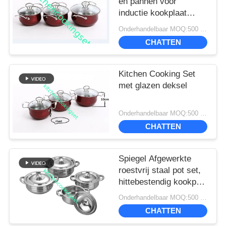
en pannen voor
correctly. The manual adjustment is smooth, and
inductie kookplaat
finding that sweet spot makes all the difference.
Professionele elegante
Onderhandelbaar MOQ:500 sets
No more eye strain during long sessions. Highly
ontwerp
CHATTEN
recommend taking the time to set it up
properly!""The Pico 4's visual clarity is fantastic
once you dial in the IPD correctly. The manual
Kitchen Cooking Set
adjustment is smooth, and finding that sweet spot
met glazen deksel
makes all the difference. No more eye strain
during long sessions. Highly r
Onderhandelbaar MOQ:500 sets
CHATTEN
Spiegel Afgewerkte
roestvrij staal pot set,
hittebestendig kookpan
set
Onderhandelbaar MOQ:500 sets
CHATTEN