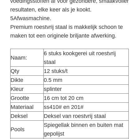
voedingsstoffen af voor gezondere, smaakvoller
resultaten, elke keer als je kookt.
5Afwasmachine.
Premium roestvrij staal is makkelijk schoon te
maken tot een originele briljante afwerking.
6 stuks kookgerei uit roestvrij
Naam:
staal
Qty
12 stuks/t
Dikte
0.5 mm
Kleur
splinter
Grootte
16 cm tot 20 cm
Materiaal
ss410# en 201#
Deksel
Deksel van roestvrij staal
Spiegellak binnen en buiten mat
Pools
gepolijst