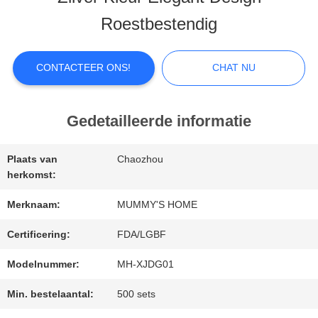
ONGEVEER
Roestbestendig
ONS
CONTACTEER ONS!
CHAT NU
FABRIEKSREIS
Gedetailleerde informatie
KWALITEITSCONTROLE
Plaats van
Chaozhou
herkomst:
CONTACTEER
Merknaam:
MUMMY'S HOME
ONS
Certificering:
FDA/LGBF
Modelnummer:
MH-XJDG01
NIEUWS
Min. bestelaantal:
500 sets