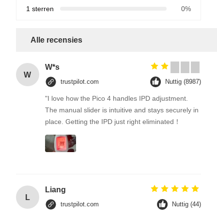
1 sterren
0%
Alle recensies
W*s
W
trustpilot.com
Nuttig (8987)
"I love how the Pico 4 handles IPD adjustment.
The manual slider is intuitive and stays securely in
place. Getting the IPD just right eliminated！
Liang
L
trustpilot.com
Nuttig (44)