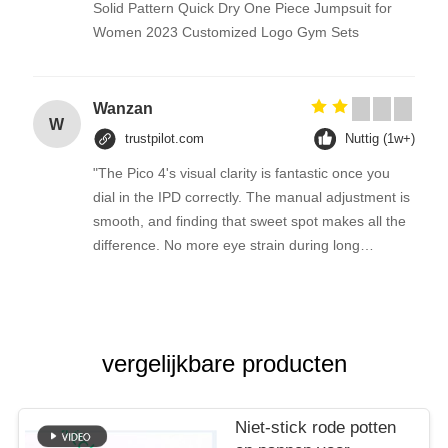
Solid Pattern Quick Dry One Piece Jumpsuit for
Women 2023 Customized Logo Gym Sets
Wanzan
W
trustpilot.com
Nuttig (1w+)
"The Pico 4's visual clarity is fantastic once you
dial in the IPD correctly. The manual adjustment is
smooth, and finding that sweet spot makes all the
difference. No more eye strain during long
sessions. Highly recommend taking the time to set
it up properly!""The Pico 4's visual clarity is
fantastic once you dial in the IPD correctly. The
manual adjustment is smooth, and finding that
vergelijkbare producten
sweet spot makes all the difference. No more eye
strain during long sessions. Highly recommend
taking the time to set it up properly!""The Pico 4's
Niet-stick rode potten
visual clarity is fantastic once you dial in the IPD