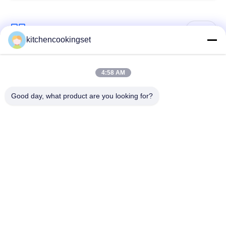
populaire categorieën
Alle
kitchencookingset
Antiaanbak kookgerei
4:58 AM
Keukenset
set
Good day, what product are you looking for?
roestvrij staal
de ketel van de
cookware reeksen
roestvrij staalthee
de doos van de
roestvrij staalmok
roestvrij staallunch
Roestvrij
de gootstenen van de
staaldienblad
roestvrij staalkeuken