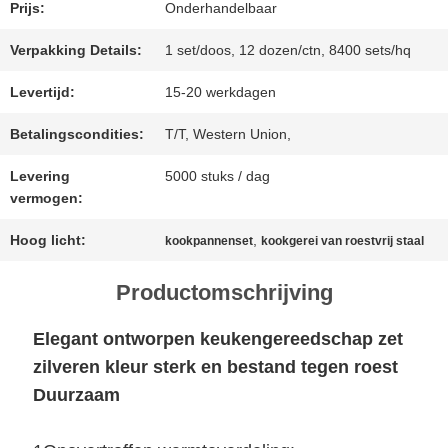
Prijs:
Onderhandelbaar
GEVALLEN
Verpakking Details:
1 set/doos, 12 dozen/ctn, 8400 sets/hq
SITEMAP
Levertijd:
15-20 werkdagen
Betalingscondities:
T/T, Western Union,
PRIVACYBELEID
Levering
5000 stuks / dag
vermogen:
Hoog licht:
,
kookpannenset
kookgerei van roestvrij staal
Productomschrijving
Elegant ontworpen keukengereedschap zet
zilveren kleur sterk en bestand tegen roest
Duurzaam