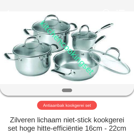
Management
Services
Co.,LTD.
All
Rights
Reserved.
Developed
by
HUIS
ECER
PRODUCTEN
VIDEOS
VR-
SHOW
Antiaanbak kookgerei set
ONGEVEER
Zilveren lichaam niet-stick kookgerei
ONS
set hoge hitte-efficiëntie 16cm - 22cm