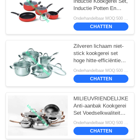
Inductie Kookgerei Set,
Inductie Potten En
Panen Set
Onderhandelbaar MOQ:500 sets
CHATTEN
Zilveren lichaam niet-
stick kookgerei set
hoge hitte-efficiëntie
16cm - 22cm pot
Onderhandelbaar MOQ:500 sets
CHATTEN
MILIEUVRIENDELIJKE
Anti-aanbak Kookgerei
Set Voedselkwaliteit
Ss410 Professionele
Onderhandelbaar MOQ:500 sets
Prestaties
CHATTEN