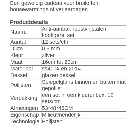
Een geweldig cadeau voor bruiloften,
housewarmings of verjaardagen.
Productdetails
Anti-aanbak roestvrijstalen
Naam:
kookgerei set
Aantal
12 sets/ctn
Dikte
0,5 mm
Kleur
zilver
Maat
16cm tot 20cm
Materiaal
ss410# en 201#
Deksel
glazen deksel
Spiegelglans binnen en buiten mat
Polijsten
gepolijst
één set in een kleurenbox, 12
Verpakking
sets/ctn
Afmetingen
53*48*46CM
Eigenschap
Milieuvriendelijk
Technologie
Polijsten