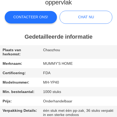
oppervlak
FABRIEKSREIS
CONTACTEER ONS!
CHAT NU
KWALITEITSCONTROLE
Gedetailleerde informatie
CONTACTEER
ONS
Plaats van
Chaozhou
herkomst:
Merknaam:
MUMMY'S HOME
NIEUWS
Certificering:
FDA
GEVALLEN
Modelnummer:
MH-YP40
Min. bestelaantal:
1000 stuks
SITEMAP
Prijs:
Onderhandelbaar
Verpakking Details:
één stuk met één pp-zak, 36 stuks verpakt
in een sterke omdoos