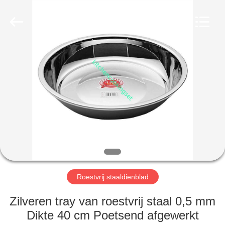
Management
Services
Co.,LTD.
All
Rights
Reserved.
Developed
by
HUIS
ECER
PRODUCTEN
VIDEOS
VR-
SHOW
Roestvrij staaldienblad
ONGEVEER
Zilveren tray van roestvrij staal 0,5 mm
ONS
Dikte 40 cm Poetsend afgewerkt