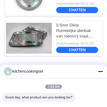
Onderhandelbaar MOQ:1000 stuks
CHATTEN
0.5mm Dikte
Ruimtelijke dienbak
van roestvrij staal,
Reghoekige dienbak
Onderhandelbaar MOQ:1000 stuks
van roestvrij staal
CHATTEN
populaire categorieën
Alle
kitchencookingset
Antiaanbak kookgerei
7:53 AM
Keukenset
set
Good day, what product are you looking for?
roestvrij staal
de ketel van de