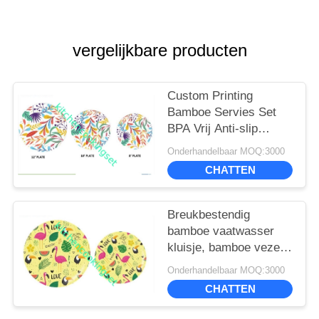
vergelijkbare producten
Custom Printing
Bamboe Servies Set
BPA Vrij Anti-slip
Oppervlak Mat
Onderhandelbaar MOQ:3000
Afgewerkt
CHATTEN
Breukbestendig
bamboe vaatwasser
kluisje, bamboe vezel
diner set
Onderhandelbaar MOQ:3000
CHATTEN