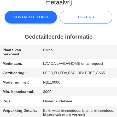
metaalvrij
FABRIEKSREIS
CONTACTEER ONS!
CHAT NU
KWALITEITSCONTROLE
Gedetailleerde informatie
CONTACTEER
ONS
Plaats van
China
herkomst:
Merknaam:
LAVIDA,LAVIDAHOME or as request
NIEUWS
Certificering:
LFGB,EU,FDA,BSCI,BPA FREE,CA65
GEVALLEN
Modelnummer:
NB110000
Min. bestelaantal:
3000
SITEMAP
Prijs:
Onderhandelbaar
Verpakking Details:
Bulk, witte binnendoos, bruine binnendoos,
kleurenvak of als verzoek