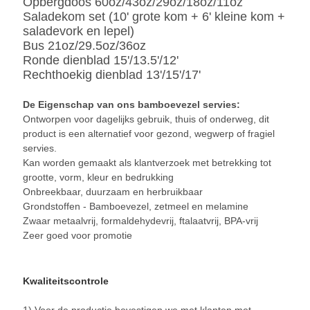
Opbergdoos 60oz/43oz/29oz/18oz/11oz
Saladekom set (10' grote kom + 6' kleine kom +
saladevork en lepel)
Bus 21oz/29.5oz/36oz
Ronde dienblad 15'/13.5'/12'
Rechthoekig dienblad 13'/15'/17'
De Eigenschap van ons bamboevezel servies:
Ontworpen voor dagelijks gebruik, thuis of onderweg, dit
product is een alternatief voor gezond, wegwerp of fragiel
servies.
Kan worden gemaakt als klantverzoek met betrekking tot
grootte, vorm, kleur en bedrukking
Onbreekbaar, duurzaam en herbruikbaar
Grondstoffen - Bamboevezel, zetmeel en melamine
Zwaar metaalvrij, formaldehydevrij, ftalaatvrij, BPA-vrij
Zeer goed voor promotie
Kwaliteitscontrole
1) Voor de productie bevestigen we met klanten met