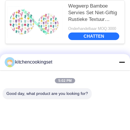
Wegwerp Bamboe
Servies Set Niet-Giftig
Rustieke Textuur
Milieuvriendelijk
Onderhandelbaar MOQ:3000
CHATTEN
populaire categorieën
Alle
kitchencookingset
Antiaanbak kookgerei
5:02 PM
Keukenset
set
Good day, what product are you looking for?
roestvrij staal
de ketel van de
cookware reeksen
roestvrij staalthee
de doos van de