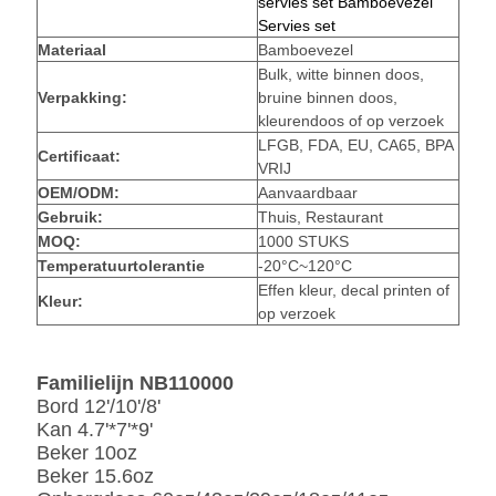
servies set Bamboevezel
Servies set
Materiaal
Bamboevezel
Bulk, witte binnen doos,
Verpakking:
bruine binnen doos,
kleurendoos of op verzoek
LFGB, FDA, EU, CA65, BPA
Certificaat:
VRIJ
OEM/ODM:
Aanvaardbaar
Gebruik:
Thuis, Restaurant
MOQ:
1000 STUKS
Temperatuurtolerantie
-20°C~120°C
Effen kleur, decal printen of
Kleur:
op verzoek
Familielijn NB110000
Bord 12'/10'/8'
Kan 4.7'*7'*9'
Beker 10oz
Beker 15.6oz