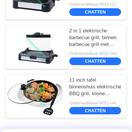
thermostaatregeling
Onderhandelbaar MOQ:1124 STUKS
CHATTEN
2 in 1 elektrische
barbecue grill, binnen
barbecue grill met
afneembare
Onderhandelbaar MOQ:Onderhandeld
afneembare plaat
CHATTEN
11 inch tafel
binnenshuis elektrische
BBQ grill, kleine
binnenshuis grill met
Onderhandelbaar MOQ:1448PCS
olie druppelbak
CHATTEN