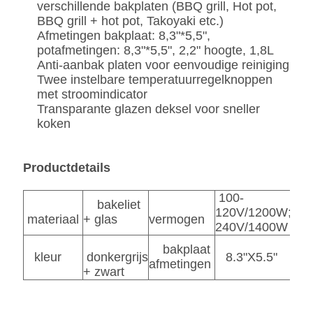
verschillende bakplaten (BBQ grill, Hot pot,
BBQ grill + hot pot, Takoyaki etc.)
Afmetingen bakplaat: 8,3"*5,5",
potafmetingen: 8,3"*5,5", 2,2" hoogte, 1,8L
Anti-aanbak platen voor eenvoudige reiniging
Twee instelbare temperatuurregelknoppen
met stroomindicator
Transparante glazen deksel voor sneller
koken
Productdetails
100-
bakeliet
120V/1200W;220
materiaal
+ glas
vermogen
240V/1400W
bakplaat
kleur
donkergrijs
8.3"X5.5"
afmetingen
+ zwart