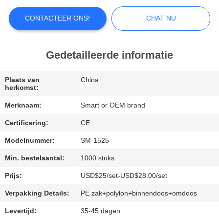
FABRIEKSREIS
CONTACTEER ONS!
CHAT NU
KWALITEITSCONTROLE
Gedetailleerde informatie
CONTACTEER
Plaats van
China
herkomst:
ONS
Merknaam:
Smart or OEM brand
Certificering:
CE
NIEUWS
Modelnummer:
SM-1525
GEVALLEN
Min. bestelaantal:
1000 stuks
Prijs:
USD$25/set-USD$28.00/set
SITEMAP
Verpakking Details:
PE zak+polylon+binnendoos+omdoos
Levertijd:
35-45 dagen