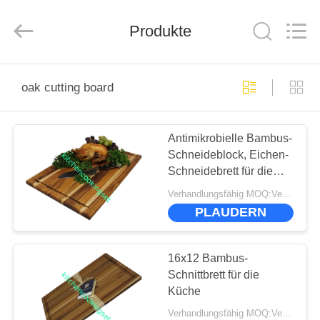
Management
Services
Co.,LTD.
Produkte
All
Rights
Reserved.
Developed
by
HAUS
ECER
oak cutting board
PRODUKTE
Antimikrobielle Bambus-
Schneideblock, Eichen-
VIDEOS
Schneidebrett für die
Küche OEM akzeptiert
Verhandlungsfähig MOQ:Verhandelbar
VR
PLAUDERN
SHOW
16x12 Bambus-
ÜBER
Schnittbrett für die
Küche
UNS
Verhandlungsfähig MOQ:Verhandelbar