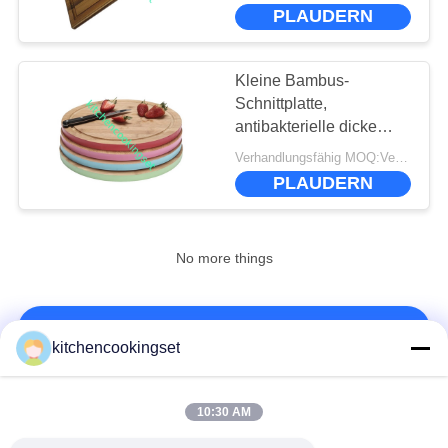
PLAUDERN
FABRIK-
AUSFLUG
Kleine Bambus-
Schnittplatte,
QUALITÄTSKONTROLLE
antibakterielle dicke
Holz-Schnittplatte
Verhandlungsfähig MOQ:Verhandelbar
PLAUDERN
TRETEN
SIE
MIT
No more things
UNS
IN
KONTAKT!
kitchencookingset
VERBINDUNG
Beliebte Kategorien
Alle
10:30 AM
NACHRICHTEN