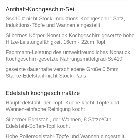
Antihaft-Kochgeschirr-Set
FABRIK-
Ss410 # nicht Stock-Induktions-Kochgeschirr-Satz,
AUSFLUG
Induktions-Töpfe und Wannen eingestellt
Silbernes Körper-Nonstick Kochgeschirr-gesetzte hohe
QUALITÄTSKONTROLLE
Hitze-Leistungsfähigkeit 16cm - 22cm Topf
Fachmann-Leistung des umweltfreundliches Nonstick
Kochgeschirr-gesetzte Nahrungsmittelgrad-Ss410
TRETEN
gesetzte dauerhafte verschiedene Größe 0.5mm
SIE
Stärke-Edelstahl-nicht Stock-Pans
MIT
UNS
Edelstahlkochgeschirrsätze
IN
Hauptedelstahl, der Topf, Küche kocht Töpfe und
Wannen-einfache Reinigung kocht
VERBINDUNG
Silberner Edelstahl, der Wannen, 8 Sätze/Ctn-
Edelstahl-Soßen-Topf kocht
NACHRICHTEN
Hohe Polieredelstahl-Töpfe und Wannen eingestellt,