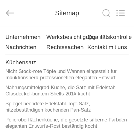
Management
Services
Co.,LTD.
Sitemap
All
Rights
Reserved.
Developed
by
HAUS
ECER
Unternehmen
Werksbesichtigung
Qualitätskontrolle
Nachrichten
Rechtssachen
Kontakt mit uns
PRODUKTE
Küchensatz
VIDEOS
Nicht Stock-rote Töpfe und Wannen eingestellt für
Induktionsherd-professionellen eleganten Entwurf
VR
Nahrungsmittelgrad-Küche, die Satz mit Edelstahl
Glasdeckel-buntem Shells 201# kocht
SHOW
Spiegel beendete Edelstahl-Topf-Satz,
hitzebeständigen kochenden Pan-Satz
ÜBER
Polieroberflächenküche, die gesetzte silberne Farbden
UNS
eleganten Entwurfs-Rost beständig kocht