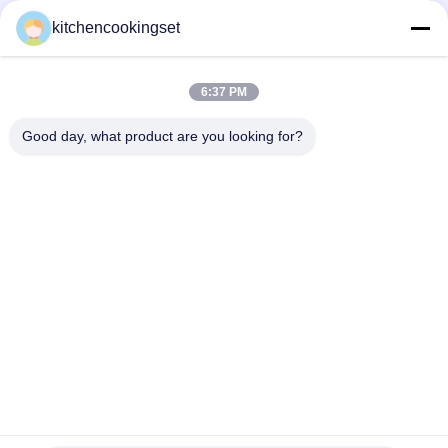
kitchencookingset
Küchensatz
Küchenkocher aus Edelstahl 0,5 mm Dicke mit
6:37 PM
Spiegelpolierter Oberfläche
Good day, what product are you looking for?
Antihaft-Kochgeschirr-Set
Mahlzeuge aus Edelstahl, leicht zu reinigen, nicht
klebrige Töpfe und Pfannen
Edelstahlkochgeschirrsätze
Spiegelpoliertes Kochgeschirr aus Edelstahl, leicht zu
reinigen
Edelstahlteekessel
Spiegelpolierter Teekessel aus Edelstahl rostfeste
Lebensmittelqualität Ss201 #