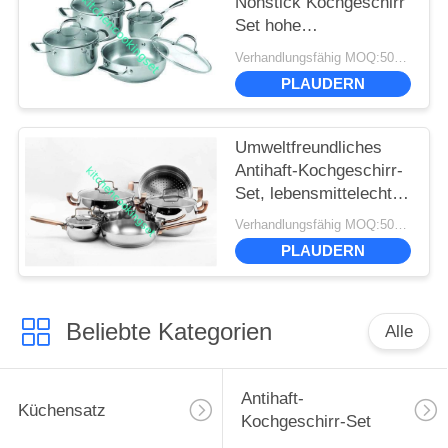
Nonstick Kochgeschirr
Set hohe
Wärmeeffizienz 16cm -
Verhandlungsfähig MOQ:500 Sätze
22cm Topf
PLAUDERN
Umweltfreundliches
Antihaft-Kochgeschirr-
Set, lebensmittelechter
Edelstahl Ss410,
Verhandlungsfähig MOQ:500 Sätze
professionelle Leistung
PLAUDERN
Beliebte Kategorien
Alle
Antihaft-
Küchensatz
Kochgeschirr-Set