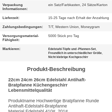
Verpackung
ein Satz/Farbkasten, 24 Sätze/Karton
FÄLLE
Informationen:
Lieferzeit:
15-25 Tage nach Erhalt der Anzahlung
SITEMAP
Zahlungsbedingungen:
T/T, Western Union, Moneygram
Versorgungsmaterial-
5000 Stück pro Tag
DATENSCHUTZRICHTLINIE
Fähigkeit:
Markieren:
,
Edelstahl-Töpfe und -Pfannen-Set
,
Freundlich in unterschiedlicher Größe
Nicht klebrige Kochgeschirr
Produkt-Beschreibung
22cm 24cm 26cm Edelstahl Antihaft-
Bratpfanne Küchengeschirr
Lebensmittelqualität
Produktname Hochwertige Bratpfanne Runde
Antihaft-Edelstahl-Bratpfanne
Material Edelstahl 410#, 201#