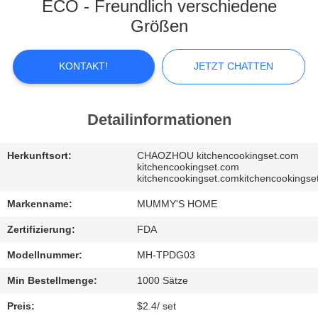
ECO - Freundlich verschiedene
FABRIK-
Größen
AUSFLUG
KONTAKT!
JETZT CHATTEN
QUALITÄTSKONTROLLE
Detailinformationen
TRETEN
Herkunftsort:
CHAOZHOU kitchencookingset.com
SIE
kitchencookingset.com
kitchencookingset.comkitchencookingse
MIT
Markenname:
MUMMY'S HOME
UNS
IN
Zertifizierung:
FDA
VERBINDUNG
Modellnummer:
MH-TPDG03
Min Bestellmenge:
1000 Sätze
NACHRICHTEN
Preis:
$2.4/ set