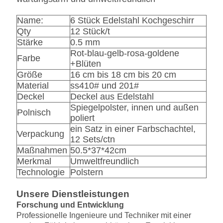
Name:
6 Stück Edelstahl Kochgeschirr
Qty
12 Stück/t
Stärke
0.5 mm
Rot-blau-gelb-rosa-goldene
Farbe
+Blüten
Größe
16 cm bis 18 cm bis 20 cm
Material
ss410# und 201#
Deckel
Deckel aus Edelstahl
Spiegelpolster, innen und außen
Polnisch
poliert
ein Satz in einer Farbschachtel,
Verpackung
12 Sets/ctn
Maßnahmen
50.5*37*42cm
Merkmal
Umweltfreundlich
Technologie
Polstern
Unsere Dienstleistungen
Forschung und Entwicklung
Professionelle Ingenieure und Techniker mit einer