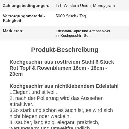
Zahlungsbedingungen:
T/T, Western Union, Moneygram
FÄLLE
Versorgungsmaterial-
5000 Stück / Tag
Fähigkeit:
SITEMAP
Markieren:
,
Edelstahl-Töpfe und -Pfannen-Set
ss Kochgeschirr-Set
DATENSCHUTZRICHTLINIE
Produkt-Beschreibung
Kochgeschirr aus rostfreiem Stahl 6 Stück
Rot Topf & Rosenblumen 16cm - 18cm -
20cm
Kochgeschirr aus nichtklebendem Edelstahl
1Elegant und stilvoll.
2. nach der Polierung wird das Aussehen
attraktiver.
3So stark und schön es auch ist, es wird sich
nicht biegen oder wackeln.
4. sauber, langlebig, elegant, praktisch,
wartungsarm und umweltfreundlich