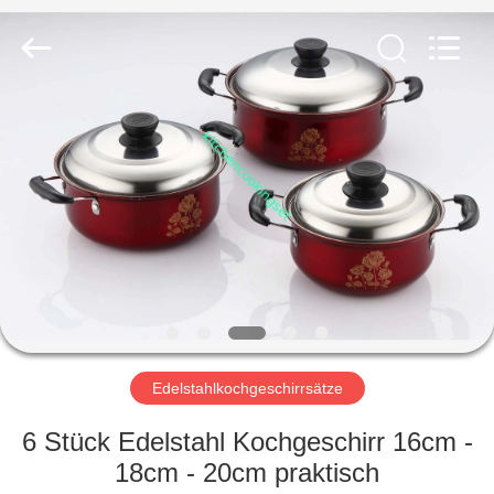
Management
Services
Co.,LTD.
All
Rights
Reserved.
Developed
by
HAUS
ECER
PRODUKTE
VIDEOS
VR
SHOW
Edelstahlkochgeschirrsätze
ÜBER
6 Stück Edelstahl Kochgeschirr 16cm -
UNS
18cm - 20cm praktisch