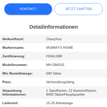
FABRIK-
KONTAKT!
JETZT CHATTEN
AUSFLUG
Detailinformationen
QUALITÄTSKONTROLLE
Herkunftsort:
Chaozhou
TRETEN
Markenname:
MUMMY'S HOME
SIE
Zertifizierung:
FDA/LGBF
MIT
Modellnummer:
MH-DMG03
UNS
Min Bestellmenge:
500 Sätze
IN
Preis:
Verhandlungsfähig
VERBINDUNG
Verpackung
1 Satz/Karton, 12 Kartons/Karton,
Informationen:
8400 Sätze/Hauptquartier
NACHRICHTEN
Lieferzeit:
15-20 Arbeitstage