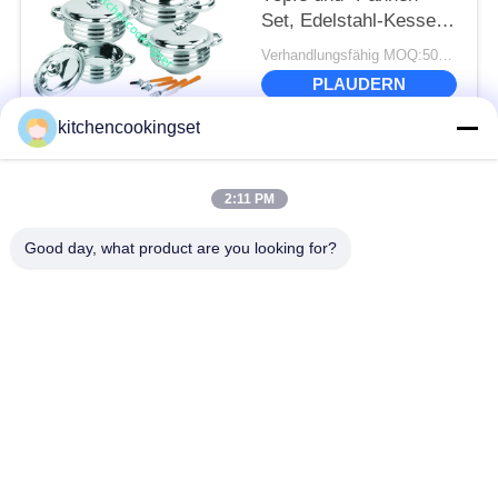
Set, Edelstahl-Kessel-
Set
Verhandlungsfähig MOQ:500 Sätze
PLAUDERN
kitchencookingset
Beliebte Kategorien
Alle
2:11 PM
Antihaft-
Good day, what product are you looking for?
Küchensatz
Kochgeschirr-Set
Edelstahlkochgeschirrsätze
Edelstahlteekessel
Edelstahlbrotdose
Edelstahlbecher
Edelstahl-Behälter
Edelstahlspülbecken