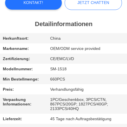
KONTAKT!
JETZT CHATTEN
FABRIK-
AUSFLUG
Detailinformationen
QUALITÄTSKONTROLLE
Herkunftsort:
China
Markenname:
OEM/ODM service provided
TRETEN
Zertifizierung:
CE/EMC/LVD
SIE
Modellnummer:
SM-1518
MIT
Min Bestellmenge:
660PCS
UNS
Preis:
Verhandlungsfähig
IN
Verpackung
1PC/Geschenkbox, 3PCS/CTN,
VERBINDUNG
Informationen:
867PCS/20GP; 1827PCS/40GP;
2133PCS/40HQ
NACHRICHTEN
Lieferzeit:
45 Tage nach Auftragsbestätigung