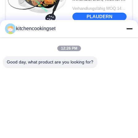
Indoor-Grill mit
Verhandlungsfähig MOQ:1448PCS
Ölabtropfschale
PLAUDERN
kitchencookingset
Beliebte Kategorien
Alle
12:26 PM
Antihaft-
Good day, what product are you looking for?
Küchensatz
Kochgeschirr-Set
Edelstahlkochgeschirrsätze
Edelstahlteekessel
Edelstahlbrotdose
Edelstahlbecher
Edelstahl-Behälter
Edelstahlspülbecken