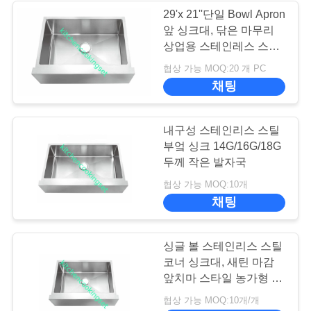
요
29'x 21''단일 Bowl Apron
앞 싱크대, 닦은 마무리
상업용 스테인레스 스틸
뉴
싱크대
협상 가능 MOQ:20 개 PC
스
채팅
경
내구성 스테인리스 스틸
부엌 싱크 14G/16G/18G
우
두께 작은 발자국
협상 가능 MOQ:10개
사
채팅
이
싱글 볼 스테인리스 스틸
트
코너 싱크대, 새틴 마감
앞치마 스타일 농가형 싱
맵
크대
협상 가능 MOQ:10개/개