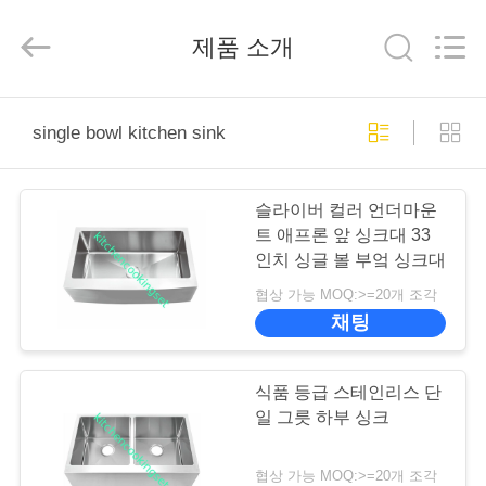
2020
-
2026
제품 소개
Beijing
Silk
Road
Enterprise
Management
집
Services
Co.,LTD.
single bowl kitchen sink
All
Rights
Reserved.
Developed
제
by
ECER
슬라이버 컬러 언더마운
품
트 애프론 앞 싱크대 33
인치 싱글 볼 부엌 싱크대
협상 가능 MOQ:>=20개 조각
동
채팅
영
상
식품 등급 스테인리스 단
일 그릇 하부 싱크
VR
협상 가능 MOQ:>=20개 조각