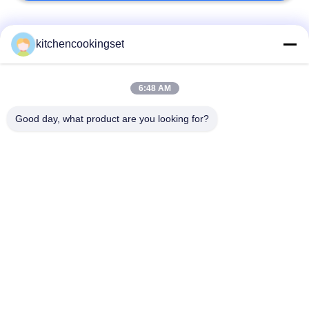
모든
kitchencookingset
눌어붙지 않는 조리
6:48 AM
주방 요리 세트
도구 세트
Good day, what product are you looking for?
세트 스테인레스 강
스테인레스 강 찻주전
요리도구
자
스테인레스 강 도시
스테인레스 강 머그
락
스테인레스 스틸 트
스테인레스 스틸 주방
레이
싱크대