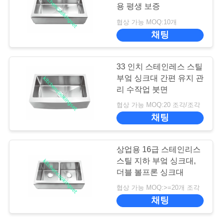
용 평생 보증
행
협상 가능 MOQ:10개
채팅
품
33 인치 스테인레스 스틸
질
부엌 싱크대 간편 유지 관
관
리 수작업 붓면
협상 가능 MOQ:20 조각/조각
리
채팅
연
상업용 16급 스테인리스
스틸 지하 부엌 싱크대,
락
더블 볼프론 싱크대
주
협상 가능 MOQ:>=20개 조각
채팅
세