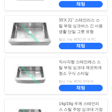
채팅
쇼
35'X 21'' 스테인리스 스
우
틸 부엌 싱크바스 긴 사용
리
생활 단일 그릇 유형
협상 가능 MOQ:20 개 PC
에
채팅
대
하
직사각형 스테인레스 스
틸 부엌 싱크대 깨끗하게
여
청소 구식 스타일
협상 가능 MOQ:10개/개
채팅
공
장
14g/16g 두께 스테인리
여
스 스틸 주방 싱크대 가정