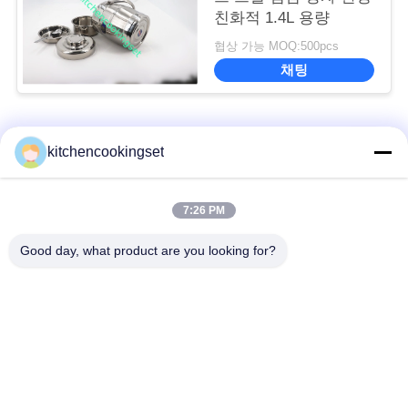
친화적 1.4L 용량
협상 가능 MOQ:500pcs
채팅
모든
kitchencookingset
눌어붙지 않는 조리
7:26 PM
주방 요리 세트
도구 세트
Good day, what product are you looking for?
세트 스테인레스 강
스테인레스 강 찻주전
요리도구
자
스테인레스 강 도시
스테인레스 강 머그
락