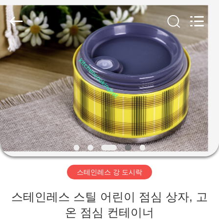
2020
-
2026
Beijing
Silk
Road
Enterprise
Management
집
Services
Co.,LTD.
All
Rights
Reserved.
Developed
제
by
ECER
품
동
영
스테인레스 강 도시락
상
스테인레스 스틸 어린이 점심 상자, 고
VR
온 점심 컨테이너