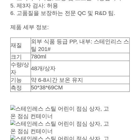
요
5. 제3자 검사: 허용
6. 고품질을 보장하는 전문 QC 및 R&D 팀.
뉴
제품 세부 정보:
스
외부 식품 등급 PP, 내부: 스테인리스 스
재질
틸 201#
경
780ml
크기
수량/상
48개/상자
우
자
기능
약 6-8시간 보온 유지
50*38*69CM
측정
사
이
트
맵