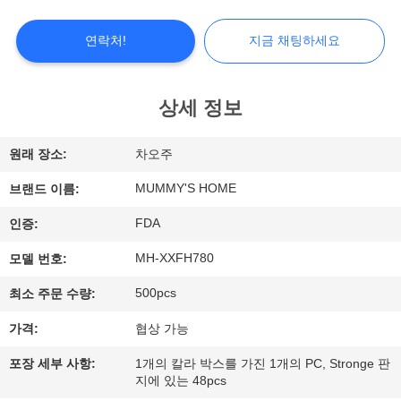
쇼
연락처!
지금 채팅하세요
우
상세 정보
리
에
원래 장소:
차오주
대
MUMMY'S HOME
브랜드 이름:
하
FDA
인증:
여
MH-XXFH780
모델 번호:
500pcs
최소 주문 수량:
공
가격:
협상 가능
장
포장 세부 사항:
1개의 칼라 박스를 가진 1개의 PC, Stronge 판
지에 있는 48pcs
여