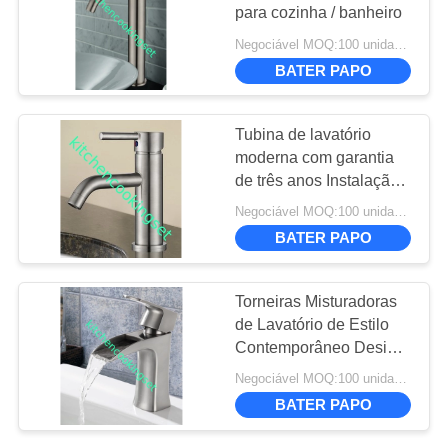
para cozinha / banheiro
CASOS
Negociável MOQ:100 unidades
10
BATER PAPO
MAPA
lancheira de aço
DO
Tubina de lavatório
inoxidável
moderna com garantia
SITE
de três anos Instalação
fácil
Negociável MOQ:100 unidades
POLÍTICA
BATER PAPO
DE
7
PRIVACIDADE
Torneiras Misturadoras
caneca de aço
de Lavatório de Estilo
Contemporâneo Design
inoxidável
de Luxo Para Cozinha /
Negociável MOQ:100 unidades
Banheiro
BATER PAPO