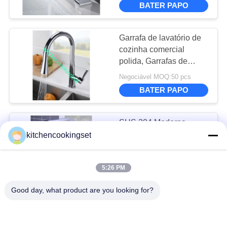
BATER PAPO
22
Torneira de pia
Garrafa de lavatório de
cozinha comercial
moderna
polida, Garrafas de
lavatório
Negociável MOQ:50 pcs
contemporâneas
BATER PAPO
SUS 304 Moderna
25
torneira de lavatório
kitchencookingset
placa de corte de
Vertical Tipo de pescoço
longo Para lavatório de
bambu
Negociável MOQ:50 pcs
5:26 PM
cozinha
BATER PAPO
Good day, what product are you looking for?
Tubina de lavatório
moderna de cozinha