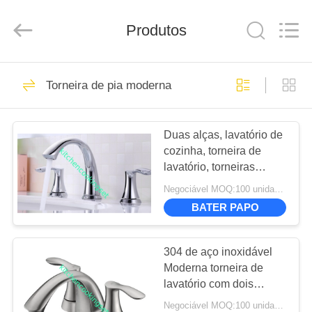
Enterprise
Management
Services
Produtos
Co.,LTD.
All
Rights
Reserved.
Developed
CASA
11
by
ECER
Torneira de pia moderna
Conjunto de cozinha
PRODUTOS
Duas alças, lavatório de
cozinha, torneira de
VÍDEOS
lavatório, torneiras
modernas para vasos.
Negociável MOQ:100 unidades
SHOW
BATER PAPO
16
DE
Conjunto de
RV
304 de aço inoxidável
Moderna torneira de
panelas
lavatório com dois
SOBRE
mangueiras deck tipo
antiaderentes
Negociável MOQ:100 unidades