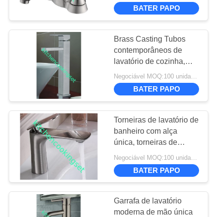
NÓS
montado
BATER PAPO
EXCURSÃO
Brass Casting Tubos
21
DA
contemporâneos de
grupos de aço
lavatório de cozinha,
FÁBRICA
Tubos de banheiro
inoxidável do
Negociável MOQ:100 unidades
modernos de um só
BATER PAPO
CONTROLE
punho
cookware
DA
Torneiras de lavatório de
QUALIDADE
banheiro com alça
única, torneiras de
6
banheiro modernas
CONTACTE-
Negociável MOQ:100 unidades
chaleira de chá de
montadas na plataforma
BATER PAPO
NOS
aço inoxidável
Garrafa de lavatório
NOTÍCIA
moderna de mão única