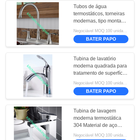
Tubos de água
termostáticos, torneiras
12
modernas, tipo montado
Bandeja de aço
no convés.
Negociável MOQ:100 unidades
inoxidável
BATER PAPO
Tubina de lavatório
moderna quadrada para
tratamento de superfície
escovada do banheiro
33
Negociável MOQ:100 unidades
BATER PAPO
bancas da cozinha
de aço inoxidável
Tubina de lavagem
moderna termostática
304 Material de aço
inoxidável em forma
Negociável MOQ:100 unidades
quadrada