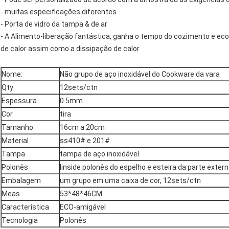
- muitas especificações diferentes
- Porta de vidro da tampa & de ar
- A Alimento-liberação fantástica, ganha o tempo do cozimento e e
de calor assim como a dissipação de calor
Nome:
Não grupo de aço inoxidável do Cookware da vara
Qty
12sets/ctn
Espessura
0.5mm
Cor
tira
Tamanho
16cm a 20cm
Material
ss410# e 201#
Tampa
tampa de aço inoxidável
Polonês
Iinside polonês do espelho e esteira da parte exter
Embalagem
um grupo em uma caixa de cor, 12sets/ctn
Meas
53*48*46CM
Característica
ECO-amigável
Tecnologia
Polonês