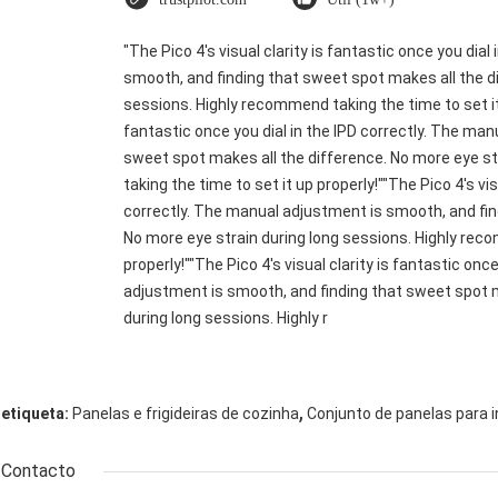
"The Pico 4's visual clarity is fantastic once you dia
smooth, and finding that sweet spot makes all the di
sessions. Highly recommend taking the time to set it u
fantastic once you dial in the IPD correctly. The ma
sweet spot makes all the difference. No more eye s
taking the time to set it up properly!""The Pico 4's vis
correctly. The manual adjustment is smooth, and fin
No more eye strain during long sessions. Highly reco
properly!""The Pico 4's visual clarity is fantastic onc
adjustment is smooth, and finding that sweet spot m
during long sessions. Highly r
,
etiqueta:
Panelas e frigideiras de cozinha
Conjunto de panelas para 
Contacto