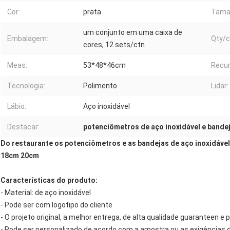
Cor:
prata
Tama
um conjunto em uma caixa de
Embalagem:
Qty/c
cores, 12 sets/ctn
Meas:
53*48*46cm
Recur
Tecnologia:
Polimento
Lidar:
Lábio:
Aço inoxidável
Destacar:
potenciômetros de aço inoxidável e bande
Do restaurante os potenciômetros e as bandejas de aço inoxidáve
18cm 20cm
Características do produto:
- Material: de aço inoxidável
- Pode ser com logotipo do cliente
- O projeto original, a melhor entrega, de alta qualidade guaranteen e
- Pode ser personalizado de acordo com a amostra ou as exigências d