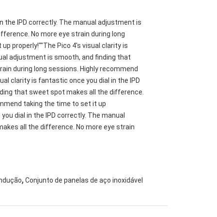
l in the IPD correctly. The manual adjustment is
fference. No more eye strain during long
p properly!""The Pico 4's visual clarity is
nual adjustment is smooth, and finding that
train during long sessions. Highly recommend
ual clarity is fantastic once you dial in the IPD
ding that sweet spot makes all the difference.
mmend taking the time to set it up
e you dial in the IPD correctly. The manual
akes all the difference. No more eye strain
,
indução
Conjunto de panelas de aço inoxidável