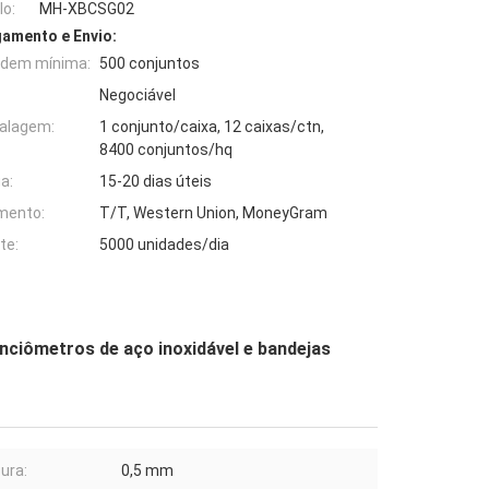
o:
MH-XBCSG02
amento e Envio:
rdem mínima:
500 conjuntos
Negociável
alagem:
1 conjunto/caixa, 12 caixas/ctn,
8400 conjuntos/hq
a:
15-20 dias úteis
mento:
T/T, Western Union, MoneyGram
te:
5000 unidades/dia
ciômetros de aço inoxidável e bandejas
ura:
0,5 mm