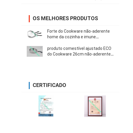
OS MELHORES PRODUTOS
Forte do Cookware não-aderente
home da cozinha e imune
ajustados para oxidar espessura
de 0.55mm
produto comestível ajustado ECO
do Cookware 26cm não-aderente
de 22cm 24cm - vário tamanho
amigável
CERTIFICADO