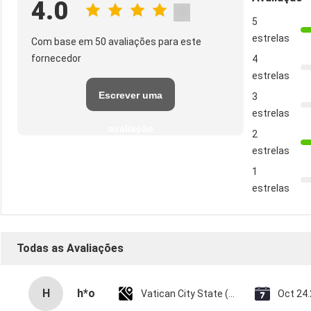
4.0
5
estrelas
Com base em 50 avaliações para este
fornecedor
4
estrelas
Escrever uma
3
estrelas
avaliação
2
estrelas
1
estrelas
Todas as Avaliações
H
h*o
Vatican City State (Holy See)
Oct 24