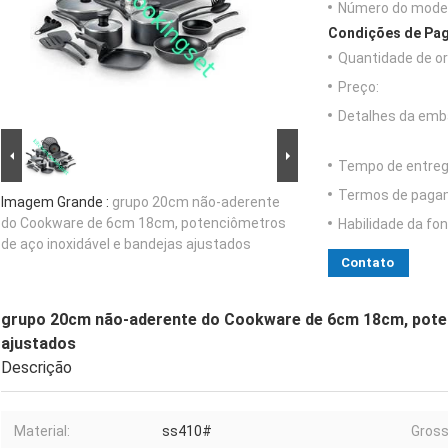
Número do model
Condições de Pag
Quantidade de o
Preço:
Detalhes da emb
Tempo de entreg
Termos de paga
Imagem Grande :
grupo 20cm não-aderente
do Cookware de 6cm 18cm, potenciômetros
Habilidade da fon
de aço inoxidável e bandejas ajustados
Contato
grupo 20cm não-aderente do Cookware de 6cm 18cm, poten
ajustados
Descrição
Material:
ss410#
Gross