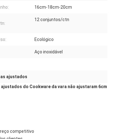
nho:
16cm-18cm-20cm
12 conjuntos/ctn
tn:
so:
Ecológico
Aço inoxidável
jas ajustados
l ajustados do Cookware da vara não ajustaram 6cm
 preço competitivo
os clientes