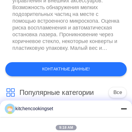
управления и внешних аксессуаров.
Возможность обнаружения мелких
подозрительных частиц на месте с
помощью встроенного микроскопа. Оценка
риска воспламенения и автоматическая
остановка лазера. Проникновение через
коричневое стекло, некоторые конверты и
пластиковую упаковку. Малый вес и
размер, легко переносится и
эксплуатируется. Общая библиотека
спектров＞13 000 видов и библиотека
КОНТАКТНЫЕ ДАННЫЕ!
спектров контрабанды＞3 000 видов.
Поддержка нескольких языков.
Технические характеристики Встроенные
Популярные категории
Все
библиотеки Библиотеки Ecer Библиотеки
Maoyt Библио...
kitchencookingset
Кухонный набор для
Набор посуды с
приготовления
антипригарным
пищи
покрытием
9:18 AM