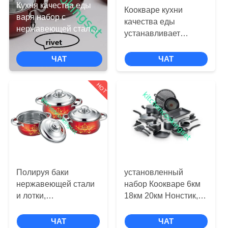
НАС
Кухня качества еды
Коокваре кухни
варя набор с
качества еды
нержавеющей сталью
ПУТЕШЕСТВИЕ
устанавливает
раковины 201#
красочный с
ФАБРИКИ
стеклянной крышки
поверхностью
ЧАТ
ЧАТ
красочной
отполированной
зеркалом наружной
ПРОВЕРКА
HOT
КАЧЕСТВА
СВЯЖИТЕСЬ
МЫ
Полируя баки
установленный
НОВОСТИ
нержавеющей стали
набор Коокваре 6км
и лотки,
18км 20км Нонстик,
профессиональная
баки нержавеющей
СЛУЧАИ
нержавеющая сталь
стали и лотки
ЧАТ
ЧАТ