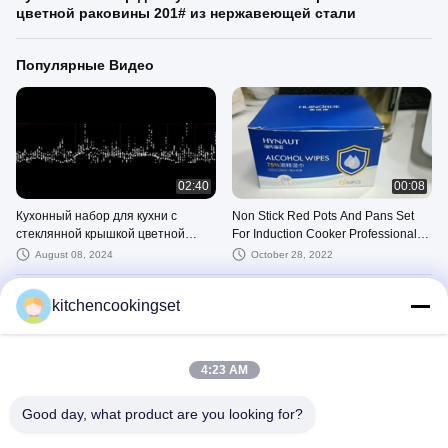
цветной раковины 201# из нержавеющей стали
Популярные Видео
02:40
00:08
Кухонный набор для кухни с
Non Stick Red Pots And Pans Set
стеклянной крышкой цветной
For Induction Cooker Professional
раковины 201# из нержавеющей
Elegant Design
August 08, 2024
October 28, 2022
стали
Недавние Видео
kitchencookingset
4:23 AM
Good day, what product are you looking for?
02:40
00:08