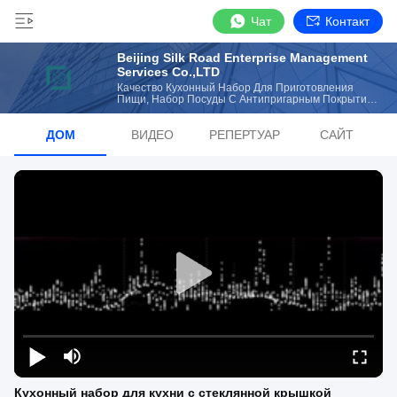
Чат
Контакт
Beijing Silk Road Enterprise Management
Services Co.,LTD
Качество Кухонный Набор Для Приготовления
Пищи, Набор Посуды С Антипригарным Покрытием
Изготовитель От Китая
ДОМ
ВИДЕО
РЕПЕРТУАР
САЙТ
Кухонный набор для кухни с стеклянной крышкой