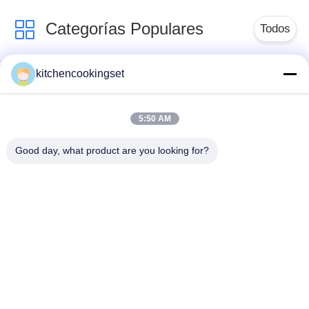
Categorías Populares
Todos
kitchencookingset
Juego de utensilios
Conjunto de cocina
de cocina
antiadherentes
5:50 AM
Good day, what product are you looking for?
sistemas de acero
caldera de té de
inoxidables del
acero inoxidable
cookware
fiambrera de acero
taza de acero
inoxidable
inoxidable
Bandeja de acero
fregaderos de cocina
inoxidable
de acero inoxidables