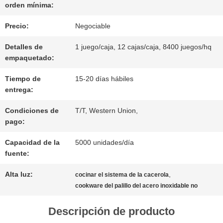
orden mínima:
ÉNTRENOS
Precio:
Negociable
EN
Detalles de
1 juego/caja, 12 cajas/caja, 8400 juegos/hq
empaquetado:
CONTACTO
Tiempo de
15-20 días hábiles
entrega:
CON
Condiciones de
T/T, Western Union,
pago:
NOTICIAS
Capacidad de la
5000 unidades/día
fuente:
CASOS
Alta luz:
,
cocinar el sistema de la cacerola
cookware del palillo del acero inoxidable no
MAPA
Descripción de producto