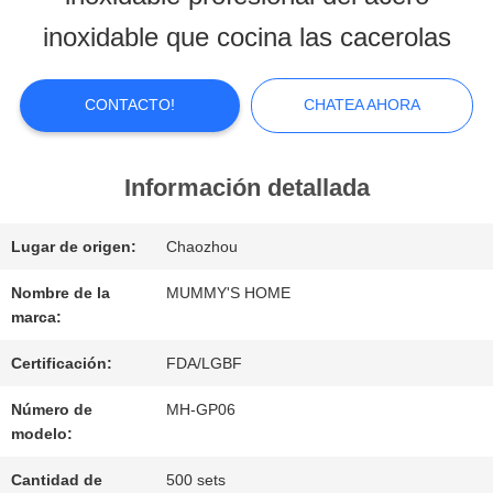
SOBRE
inoxidable que cocina las cacerolas
NOSOTROS
CONTACTO!
CHATEA AHORA
VIAJE
DE
Información detallada
LA
Lugar de origen:
Chaozhou
FÁBRICA
Nombre de la
MUMMY'S HOME
marca:
CONTROL
Certificación:
FDA/LGBF
Número de
MH-GP06
DE
modelo:
CALIDAD
Cantidad de
500 sets