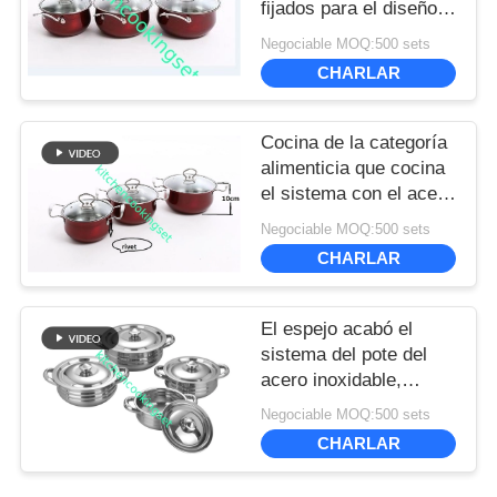
fijados para el diseño
elegante profesional de
Negociable MOQ:500 sets
la cocina de inducción
CHARLAR
Cocina de la categoría
alimenticia que cocina
el sistema con el acero
inoxidable colorido de
Negociable MOQ:500 sets
Shell 201# de la tapa
CHARLAR
de cristal
El espejo acabó el
sistema del pote del
acero inoxidable,
sistema de cocinar a
Negociable MOQ:500 sets
prueba de calor de la
CHARLAR
cacerola