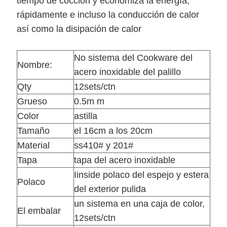
tiempo de cocción y economiza la energía,
rápidamente e incluso la conducción de calor
así como la disipación de calor
No sistema del Cookware del
Nombre:
acero inoxidable del palillo
Qty
12sets/ctn
Grueso
0.5m m
Color
astilla
Tamaño
el 16cm a los 20cm
Material
ss410# y 201#
Tapa
tapa del acero inoxidable
Iinside polaco del espejo y estera
Polaco
del exterior pulida
un sistema en una caja de color,
El embalar
12sets/ctn