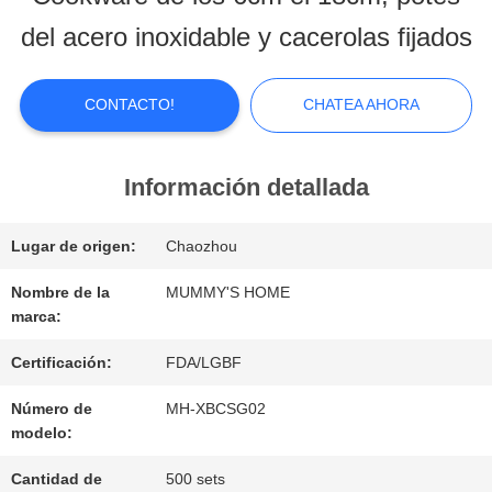
SOBRE
del acero inoxidable y cacerolas fijados
NOSOTROS
CONTACTO!
CHATEA AHORA
VIAJE
DE
Información detallada
LA
Lugar de origen:
Chaozhou
FÁBRICA
Nombre de la
MUMMY'S HOME
marca:
CONTROL
Certificación:
FDA/LGBF
Número de
MH-XBCSG02
DE
modelo:
CALIDAD
Cantidad de
500 sets