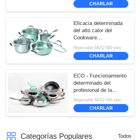
CHARLAR
recommend taking the time to set it up
properly!""The Pico 4's visual clarity is fantastic
once you dial in the IPD correctly. The manual
Eficacia determinada
adjustment is smooth, and finding that sweet spot
del alto calor del
makes all the difference. No more eye strain
Cookware
during long sessions. Highly r
antiadherente de plata
Negociable MOQ:500 sets
del cuerpo pote del
CHARLAR
16cm - de los 22cm
ECO - Funcionamiento
determinado del
profesional de la
categoría alimenticia
Negociable MOQ:500 sets
del Cookware
CHARLAR
antiadherente amistoso
Ss410
Categorías Populares
Todos