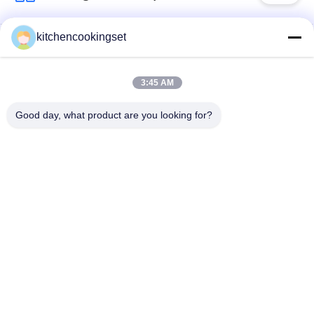
kitchencookingset
Juego de utensilios
Conjunto de cocina
de cocina
antiadherentes
3:45 AM
Good day, what product are you looking for?
sistemas de acero
caldera de té de
inoxidables del
acero inoxidable
cookware
fiambrera de acero
taza de acero
inoxidable
inoxidable
Bandeja de acero
fregaderos de cocina
inoxidable
de acero inoxidables