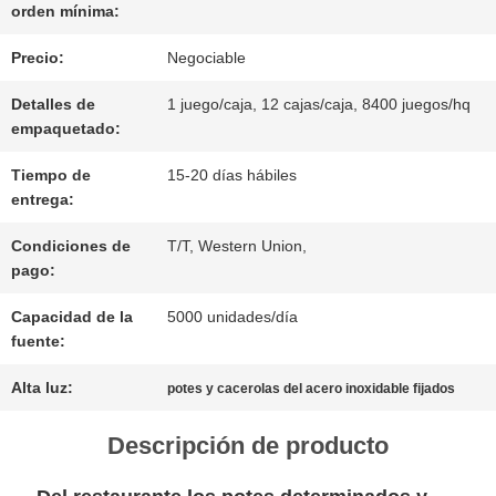
orden mínima:
ÉNTRENOS
Precio:
Negociable
EN
Detalles de
1 juego/caja, 12 cajas/caja, 8400 juegos/hq
empaquetado:
CONTACTO
Tiempo de
15-20 días hábiles
entrega:
CON
Condiciones de
T/T, Western Union,
pago:
NOTICIAS
Capacidad de la
5000 unidades/día
fuente:
CASOS
Alta luz:
potes y cacerolas del acero inoxidable fijados
Descripción de producto
MAPA