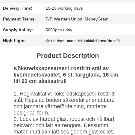
Delivery Time:
15-20 working days
SITEMAP
Payment Terms:
T/T, Western Union, MoneyGram
INTEGRITETSPOLICY
Supply Ability:
5000pcs / day
High Light:
,
Kokkärlset
non-stick kokkärl i rostfritt stål
Product Description
Köksredskapssatser i rostfritt stål av
livsmedelskvalitet, 6 st, färgglada, 16 cm
till 20 cm såskastrull
1. Högkvalitativt köksredskapsset i rostfritt
stål. Kapslad botten säkerställer snabbare
och jämnare värmefördelning, modernt
designad form.
2. Lock av härdat glas, robust och hållbart,
bekvämt och lätt att rengöra. Dessutom
maten inuti kan lätt ses genom glaslocket.