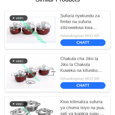
Sufuria nyekundu za
fimbo na sufuria
zilizowekwa kwa
muundo wa kifahari wa
förhandlingsbart MOQ:500 SETS
kitaalam wa kitaalam
CHATT
Chakula cha Jiko la
Jiko la Chakula
Kuweka na kifuniko
cha glasi cha rangi ya
förhandlingsbart MOQ:500 SETS
glasi 201# chuma cha
CHATT
pua
Kioo kilimaliza sufuria
ya chuma isiyo na pua,
seti ya kupikia sugu ya