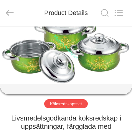
Management
Services
Co.,LTD.
Product Details
All
Rights
Reserved.
Developed
by
HOME
ECER
PRODUCTS
VIDEOS
VR
SHOW
Köksredskapsset
ABOUT
Livsmedelsgodkända köksredskap i
US
uppsättningar, färgglada med