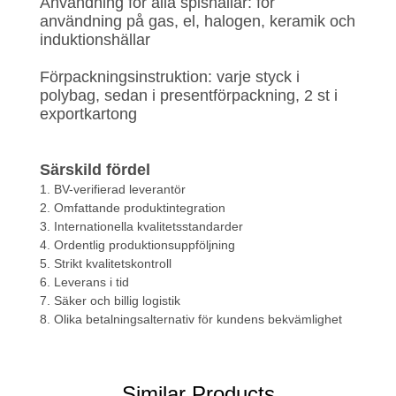
Användning för alla spishällar: för
användning på gas, el, halogen, keramik och
induktionshällar
Förpackningsinstruktion: varje styck i
polybag, sedan i presentförpackning, 2 st i
exportkartong
Särskild fördel
1. BV-verifierad leverantör
2. Omfattande produktintegration
3. Internationella kvalitetsstandarder
4. Ordentlig produktionsuppföljning
5. Strikt kvalitetskontroll
6. Leverans i tid
7. Säker och billig logistik
8. Olika betalningsalternativ för kundens bekvämlighet
Similar Products