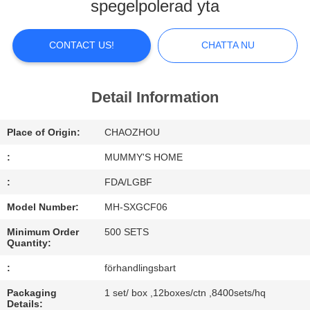
spegelpolerad yta
FACTORY
TOUR
CONTACT US!
CHATTA NU
QUALITY
Detail Information
CONTROL
Place of Origin:
CHAOZHOU
CONTACT
:
MUMMY'S HOME
US
:
FDA/LGBF
Model Number:
MH-SXGCF06
NEWS
Minimum Order
500 SETS
Quantity:
ALL
:
förhandlingsbart
CASES
Packaging
1 set/ box ,12boxes/ctn ,8400sets/hq
Details: