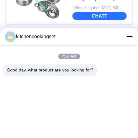
joto
förhandlingsbart MOQ:500 SETS
CHATT
kitchencookingset
Popular Categories
All
7:50 AM
Köksredskapsset
Non-stick kokkärlset
Good day, what product are you looking for?
Köksredskap i
Tekanna i rostfritt stål
rostfritt stål
Lunchlåda i rostfritt
Mugg i rostfritt stål
stål
Köksvaskar i rostfritt
Rostfri bricka