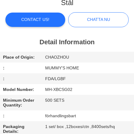
Stål
FACTORY
TOUR
CONTACT US!
CHATTA NU
QUALITY
Detail Information
CONTROL
Place of Origin:
CHAOZHOU
CONTACT
:
MUMMY'S HOME
US
:
FDA/LGBF
Model Number:
MH-XBCSG02
NEWS
Minimum Order
500 SETS
Quantity:
ALL
:
förhandlingsbart
CASES
Packaging
1 set/ box ,12boxes/ctn ,8400sets/hq
Details: