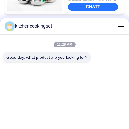
prestanda
CHATT
kitchencookingset
Popular Categories
All
11:26 AM
Köksredskapsset
Non-stick kokkärlset
Good day, what product are you looking for?
Köksredskap i
Tekanna i rostfritt stål
rostfritt stål
Lunchlåda i rostfritt
Mugg i rostfritt stål
stål
Köksvaskar i rostfritt
Rostfri bricka
stål