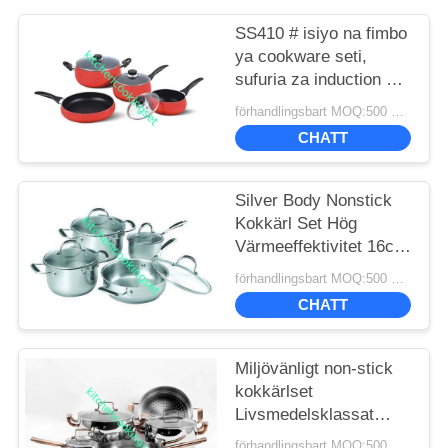
SS410 # isiyo na fimbo
ya cookware seti,
sufuria za induction na
seti ya sufuria
förhandlingsbart MOQ:500 SETS
CHATT
Silver Body Nonstick
Kokkärl Set Hög
Värmeeffektivitet 16cm
- 22cm Kastrull
förhandlingsbart MOQ:500 SETS
CHATT
Miljövänligt non-stick
kokkärlset
Livsmedelsklassat
Ss410 Professionell
förhandlingsbart MOQ:500 SETS