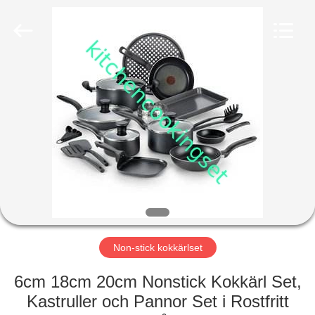
Management
Services
Co.,LTD.
All
Rights
Reserved.
Developed
by
HOME
ECER
PRODUCTS
VIDEOS
VR
SHOW
Non-stick kokkärlset
ABOUT
6cm 18cm 20cm Nonstick Kokkärl Set,
US
Kastruller och Pannor Set i Rostfritt