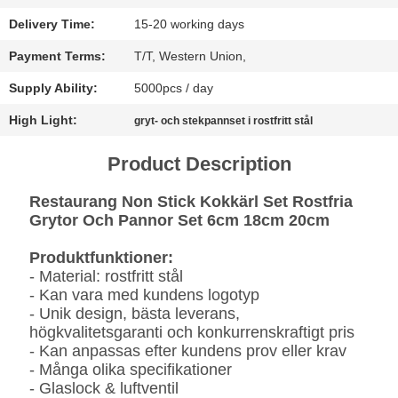
Delivery Time:
15-20 working days
SITEMAP
Payment Terms:
T/T, Western Union,
INTEGRITETSPOLICY
Supply Ability:
5000pcs / day
High Light:
gryt- och stekpannset i rostfritt stål
Product Description
Restaurang Non Stick Kokkärl Set Rostfria
Grytor Och Pannor Set 6cm 18cm 20cm
Produktfunktioner:
- Material: rostfritt stål
- Kan vara med kundens logotyp
- Unik design, bästa leverans,
högkvalitetsgaranti och konkurrenskraftigt pris
- Kan anpassas efter kundens prov eller krav
- Många olika specifikationer
- Glaslock & luftventil