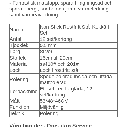
- Fantastisk matsläpp, spara tillagningstid och
spara energi, snabb och jämn värmeledning
samt värmeavledning
Non Stick Rostfritt Stål Kokkärl
Namn:
Set
Antal
12 set/kartong
Tjocklek
0,5 mm
Färg
Silver
Storlek
16cm till 20cm
Material
ss410# och 201#
Lock
Lock i rostfritt stål
Spegelpolerad insida och utsida
Polering
mattpolerad
Ett set i en färglåda, 12
Förpackning
set/kartong
Mått
53*48*46CM
Funktion
Miljövänlig
Teknik
Polering
Våra tjänster - One-stop Service