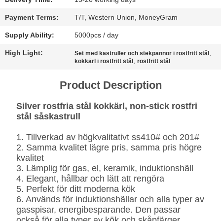
SITEMAP
Payment Terms:
T/T, Western Union, MoneyGram
Supply Ability:
5000pcs / day
INTEGRITETSPOLICY
High Light:
,
Set med kastruller och stekpannor i rostfritt stål
,
kokkärl i rostfritt stål
rostfritt stål
Product Description
Silver rostfria stål kokkärl, non-stick rostfri
stål såskastrull
1. Tillverkad av högkvalitativt ss410# och 201#
2. Samma kvalitet lägre pris, samma pris högre
kvalitet
3. Lämplig för gas, el, keramik, induktionshäll
4. Elegant, hållbar och lätt att rengöra
5. Perfekt för ditt moderna kök
6. Används för induktionshällar och alla typer av
gasspisar, energibesparande. Den passar
också för alla typer av kök och skåpfärger.