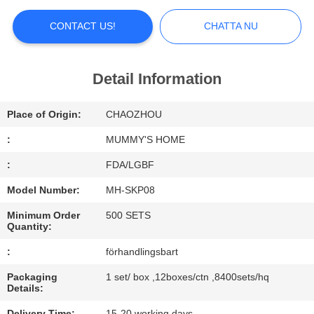
FACTORY
CONTACT US!
CHATTA NU
TOUR
Detail Information
QUALITY
CONTROL
Place of Origin:
CHAOZHOU
:
MUMMY'S HOME
CONTACT
:
FDA/LGBF
US
Model Number:
MH-SKP08
Minimum Order
500 SETS
NEWS
Quantity:
:
förhandlingsbart
ALL
Packaging
1 set/ box ,12boxes/ctn ,8400sets/hq
Details:
CASES
Delivery Time:
15-20 working days