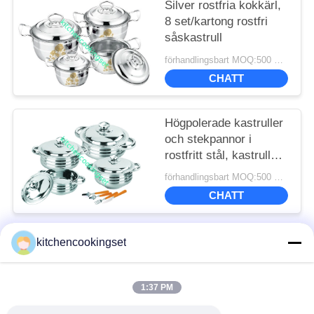
Silver rostfria kokkärl,
8 set/kartong rostfri
såskastrull
förhandlingsbart MOQ:500 SETS
CHATT
Högpolerade kastruller
och stekpannor i
rostfritt stål, kastrullset
i rostfritt stål
förhandlingsbart MOQ:500 SETS
CHATT
kitchencookingset
Popular Categories
All
1:37 PM
Köksredskapsset
Non-stick kokkärlset