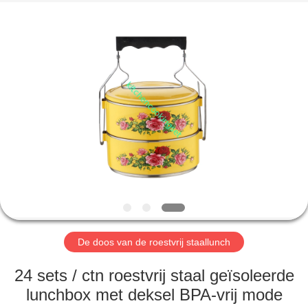
Management
Services
Co.,LTD.
All
Rights
Reserved.
Developed
by
HUIS
ECER
PRODUCTEN
VIDEOS
VR-
SHOW
De doos van de roestvrij staallunch
ONGEVEER
24 sets / ctn roestvrij staal geïsoleerde
ONS
lunchbox met deksel BPA-vrij mode