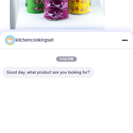
kitchencookingset
3:52 PM
Good day, what product are you looking for?
Onze diensten - Eenmalige service
Onderzoek en ontwikkeling
Professionele ingenieurs en technici met een sterke
capaciteit voor onafhankelijke ontwikkeling, continue
innovatie en creatieve ideeën, maken uw exclusieve
keukengerei op de markt.