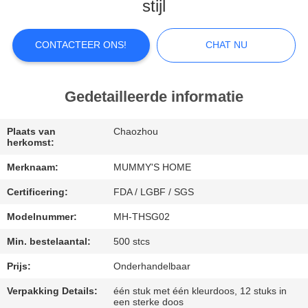
stijl
FABRIEKSREIS
CONTACTEER ONS!
CHAT NU
KWALITEITSCONTROLE
Gedetailleerde informatie
CONTACTEER
ONS
Plaats van
Chaozhou
herkomst:
Merknaam:
MUMMY'S HOME
NIEUWS
Certificering:
FDA / LGBF / SGS
GEVALLEN
Modelnummer:
MH-THSG02
Min. bestelaantal:
500 stcs
SITEMAP
Prijs:
Onderhandelbaar
Verpakking Details:
één stuk met één kleurdoos, 12 stuks in
een sterke doos