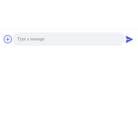
Producten
De verschillende soorten
keukengereedschappen.
Productintegratie, bespaar
uw aankoop- en voorraadkosten.
Garantie
Alles wat we produceren wordt door ons
professionele team geïnspekteerd.
vergelijkbare producten
Photo
Lekvrije geïsoleerde
Video Call
roestvrijstalen
Audio Call
lunchcontainers met
gebogen handvat, niet
Onderhandelbaar MOQ:500 stcs
giftig
CHATTEN