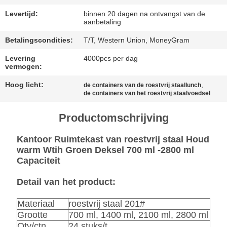
PRIVACYBELEID
Levertijd:
binnen 20 dagen na ontvangst van de
aanbetaling
Betalingscondities:
T/T, Western Union, MoneyGram
Levering
4000pcs per dag
vermogen:
Hoog licht:
,
de containers van de roestvrij staallunch
de containers van het roestvrij staalvoedsel
Productomschrijving
Kantoor Ruimtekast van roestvrij staal Houd
warm Wtih Groen Deksel 700 ml -2800 ml
Capaciteit
Detail van het product:
Materiaal
roestvrij staal 201#
Grootte
700 ml, 1400 ml, 2100 ml, 2800 ml
Qty/ctn
24 stuks/t