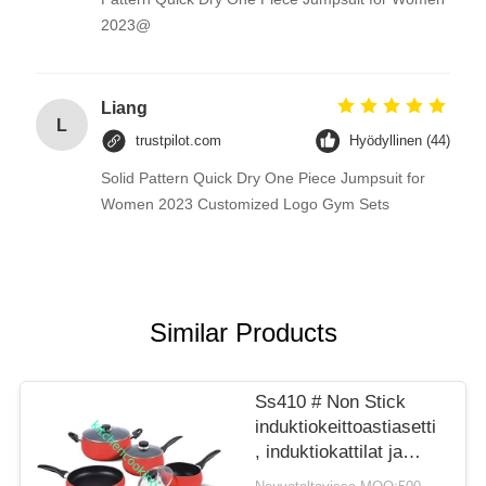
2023@
Liang
L
trustpilot.com
Hyödyllinen (44)
Solid Pattern Quick Dry One Piece Jumpsuit for
Women 2023 Customized Logo Gym Sets
Similar Products
Ss410 # Non Stick
induktiokeittoastiasetti
, induktiokattilat ja
pannut