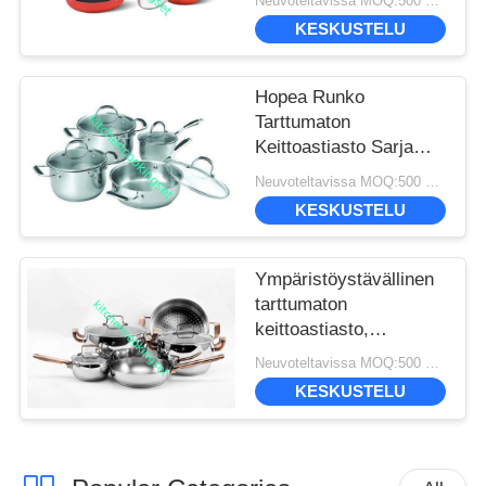
Neuvoteltavissa MOQ:500 SETS
KESKUSTELU
Hopea Runko
Tarttumaton
Keittoastiasto Sarja
Korkea Lämmön
Neuvoteltavissa MOQ:500 SETS
Hyötysuhde 16cm -
KESKUSTELU
22cm Kattila
Ympäristöystävällinen
tarttumaton
keittoastiasto,
elintarvikelaatuinen
Neuvoteltavissa MOQ:500 SETS
Ss410, ammattimainen
KESKUSTELU
suorituskyky