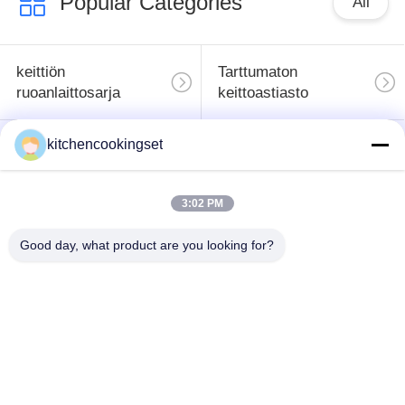
Popular Categories
All
keittiön
Tarttumaton
ruoanlaittosarja
keittoastiasto
kitchencookingset
Ruostumattomasta
Ruostumattomasta
teräksestä
teräksestä
valmistetut
valmistettu teekannu
3:02 PM
kattilasarjat
Good day, what product are you looking for?
Ruostumattomasta
Ruostumattomasta
teräksestä
teräksestä
valmistettu
valmistettu muki
lounasrasia
Ruostumattomasta
Ruostumattomasta
teräksestä