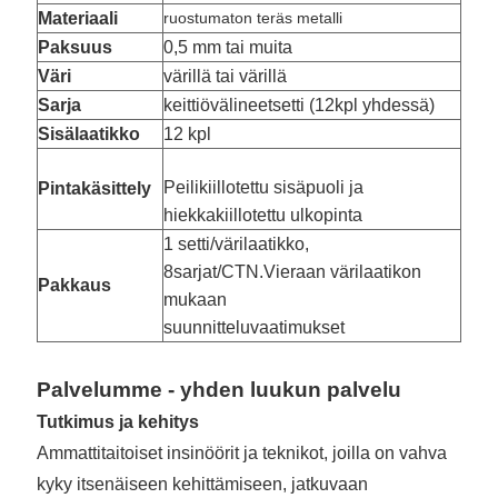
Materiaali
ruostumaton teräs metalli
Paksuus
0,5 mm tai muita
Väri
värillä tai värillä
Sarja
keittiövälineet
setti (12kpl yhdessä)
Sisälaatikko
12 kpl
Peilikiillotettu sisäpuoli ja
Pintakäsittely
hiekkakiillotettu ulkopinta
1 setti/värilaatikko,
8
sarjat/CTN.
Vieraan värilaatikon
Pakkaus
mukaan
suunnitteluvaatimukset
Palvelumme - yhden luukun palvelu
Tutkimus ja kehitys
Ammattitaitoiset insinöörit ja teknikot, joilla on vahva
kyky itsenäiseen kehittämiseen, jatkuvaan