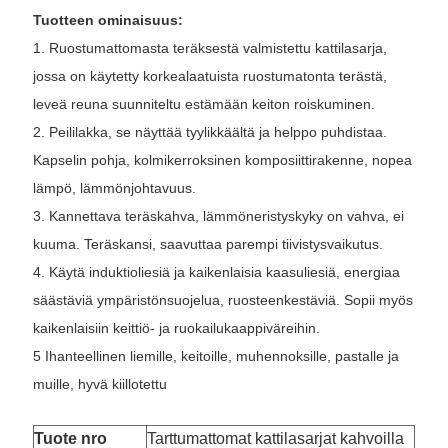
Tuotteen ominaisuus:
1. Ruostumattomasta teräksestä valmistettu kattilasarja,
jossa on käytetty korkealaatuista ruostumatonta terästä,
leveä reuna suunniteltu estämään keiton roiskuminen.
2. Peililakka, se näyttää tyylikkäältä ja helppo puhdistaa.
Kapselin pohja, kolmikerroksinen komposiittirakenne, nopea
lämpö, ​​lämmönjohtavuus.
3. Kannettava teräskahva, lämmöneristyskyky on vahva, ei
kuuma. Teräskansi, saavuttaa parempi tiivistysvaikutus.
4. Käytä induktioliesiä ja kaikenlaisia ​​kaasuliesiä, energiaa
säästäviä ympäristönsuojelua, ruosteenkestäviä. Sopii myös
kaikenlaisiin keittiö- ja ruokailukaappiväreihin.
5 Ihanteellinen liemille, keitoille, muhennoksille, pastalle ja
muille, hyvä kiillotettu
Tuote nro
Tarttumattomat kattilasarjat kahvoilla