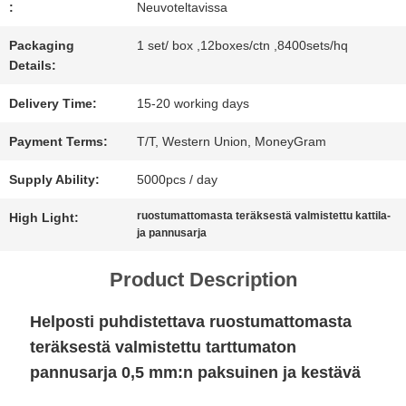
:
Neuvoteltavissa
NEWS
Packaging
1 set/ box ,12boxes/ctn ,8400sets/hq
Details:
ALL
Delivery Time:
15-20 working days
CASES
Payment Terms:
T/T, Western Union, MoneyGram
Supply Ability:
5000pcs / day
SITEMAP
ruostumattomasta teräksestä valmistettu kattila-
High Light:
ja pannusarja
TIETOSUOJAKÄYTÄNTÖ
Product Description
Helposti puhdistettava ruostumattomasta
teräksestä valmistettu tarttumaton
pannusarja 0,5 mm:n paksuinen ja kestävä