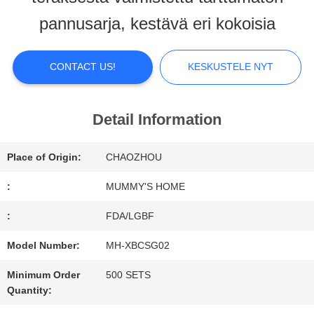
ABOUT
pannusarja, kestävä eri kokoisia
US
CONTACT US!
KESKUSTELE NYT
FACTORY
TOUR
Detail Information
Place of Origin:
CHAOZHOU
QUALITY
:
MUMMY'S HOME
CONTROL
:
FDA/LGBF
Model Number:
MH-XBCSG02
CONTACT
Minimum Order
500 SETS
US
Quantity: