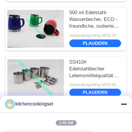
500 ml Edelstahl-
Wasserbecher, ECO -
freundliche, isolierte
Tasse aus Edelstahl
Verhandlungsfähig MOQ:500 Stück
PLAUDERN
SS410#
Edelstahlbecher
Lebensmittelqualität
0,4 mm Dicke Glatte
Verhandlungsfähig MOQ:500 Stück
Oberfläche
PLAUDERN
kitchencookingset
Beliebte Kategorien
Alle
1:40 AM