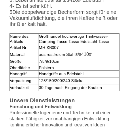
3. Lebensmittelqualität s/s410# Edelstahl
4- Es ist sehr kühl.
5Die doppelwandige Becherform sorgt für eine
Vakuumluftdichtung, die Ihren Kaffee heiß oder
Ihr Bier kalt hält.
Name des
Großhandel hochwertige Trinkwasser-
Artikels
Camping-Tasse Tasse Edelstahl-Tasse
Artikel Nr.
MH-KB007
s/s410#
Material
aus rostfreiem Stahl
Größe
7/8/9/10cm
Oberfläche
Polstern
Handgriff
Handgriffe aus Edelstahl
Verpackung
125/150/200/240 Stück/t
Vorlaufzeit
30 Tage nach Eingang der Kaution
Unsere Dienstleistungen
Forschung und Entwicklung
Professionelle Ingenieure und Techniker mit einer
starken Fähigkeit zur unabhängigen Entwicklung,
kontinuierlicher Innovation und kreativen Ideen