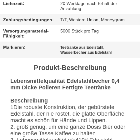
Lieferzeit:
20 Werktage nach Erhalt der
Anzahlung
FÄLLE
Zahlungsbedingungen:
T/T, Western Union, Moneygram
SITEMAP
Versorgungsmaterial-
5000 Stück pro Tag
Fähigkeit:
Markieren:
,
Teetränke aus Edelstahl
DATENSCHUTZRICHTLINIE
Wasserbecher aus Edelstahl
Produkt-Beschreibung
Lebensmittelqualität Edelstahlbecher 0,4
mm Dicke Polieren Fertigte Teetränke
Beschreibung
1Die robuste Konstruktion, der gebürstete
Edelstahl, der nie rostet, die glatte Oberfläche
macht es schön für Hände und Lippen.
2. groß genug, um eine ganze Dosis Bier oder
eine große Tasse Kaffee zu halten.