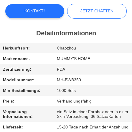
FABRIK-
KONTAKT!
JETZT CHATTEN
AUSFLUG
Detailinformationen
QUALITÄTSKONTROLLE
Herkunftsort:
Chaozhou
TRETEN
Markenname:
MUMMY'S HOME
SIE
Zertifizierung:
FDA
MIT
Modellnummer:
MH-BWB350
UNS
Min Bestellmenge:
1000 Sets
IN
Preis:
Verhandlungsfähig
VERBINDUNG
Verpackung
ein Satz in einer Farbbox oder in einer
Informationen:
Skin-Verpackung, 36 Sätze/Karton
NACHRICHTEN
Lieferzeit:
15-20 Tage nach Erhalt der Anzahlung