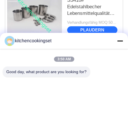
SS410#
Edelstahlbecher
Lebensmittelqualität
0,4 mm Dicke Glatte
Verhandlungsfähig MOQ:500 Stück
Oberfläche
PLAUDERN
kitchencookingset
Beliebte Kategorien
Alle
3:50 AM
Good day, what product are you looking for?
Antihaft-
Küchensatz
Kochgeschirr-Set
Edelstahlkochgeschirrsätze
Edelstahlteekessel
Edelstahlbrotdose
Edelstahlbecher