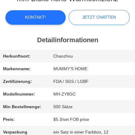
ÜBER
UNS
KONTAKT!
JETZT CHATTEN
FABRIK-
Detailinformationen
AUSFLUG
Herkunftsort:
Chaozhou
Markenname:
MUMMY'S HOME
QUALITÄTSKONTROLLE
Zertifizierung:
FDA / SGS / LGBF
Modellnummer:
MH-ZY8GC
TRETEN
Min Bestellmenge:
500 Sätze
SIE
Preis:
$5.3/set FOB price
MIT
Verpackung
ein Satz in einer Farbbox, 12