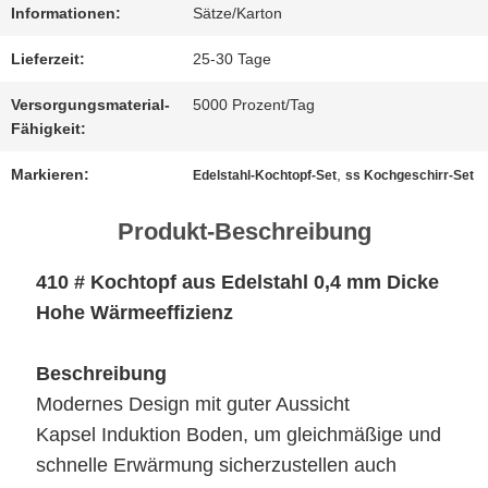
UNS
Informationen:
Sätze/Karton
IN
Lieferzeit:
25-30 Tage
VERBINDUNG
Versorgungsmaterial-
5000 Prozent/Tag
Fähigkeit:
Markieren:
,
Edelstahl-Kochtopf-Set
ss Kochgeschirr-Set
NACHRICHTEN
Produkt-Beschreibung
FÄLLE
410 # Kochtopf aus Edelstahl 0,4 mm Dicke
Hohe Wärmeeffizienz
SITEMAP
Beschreibung
Modernes Design mit guter Aussicht
DATENSCHUTZRICHTLINIE
Kapsel Induktion Boden, um gleichmäßige und
schnelle Erwärmung sicherzustellen auch