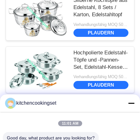
Silberne Kochtöpfe aus
Edelstahl, 8 Sets /
Karton, Edelstahltopf
Verhandlungsfähig MOQ:500 Sätze
PLAUDERN
Hochpolierte Edelstahl-
Töpfe und -Pannen-
Set, Edelstahl-Kessel-
Set
Verhandlungsfähig MOQ:500 Sätze
PLAUDERN
kitchencookingset
Beliebte Kategorien
Alle
11:01 AM
Antihaft-
Good day, what product are you looking for?