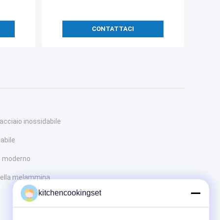
CONTATTACI
 acciaio inossidabile
abile
no moderno
 della melammina
kitchencookingset