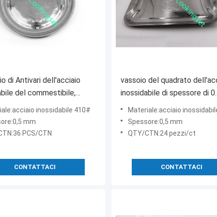
io di Antivari dell'acciaio
vassoio del quadrato dell'ac
abile del commestibile,
inossidabile di spessore di 
 inossidabile rotondo beve il
vassoi del servizio dell'accia
ale:acciaio inossidabile 410#
Materiale:acciaio inossidabi
inossidabile rettangolari
ore:0,5 mm
Spessore:0,5 mm
CTN:36 PCS/CTN
QTY/CTN:24 pezzi/ct
CONTATTACI
CONTATTACI