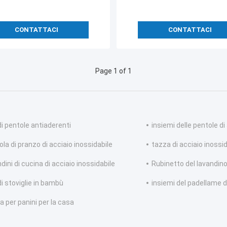
CONTATTACI
CONTATTACI
Page 1 of 1
di pentole antiaderenti
insiemi delle pentole di
la di pranzo di acciaio inossidabile
tazza di acciaio inossid
dini di cucina di acciaio inossidabile
Rubinetto del lavandi
di stoviglie in bambù
insiemi del padellame
ia per panini per la casa