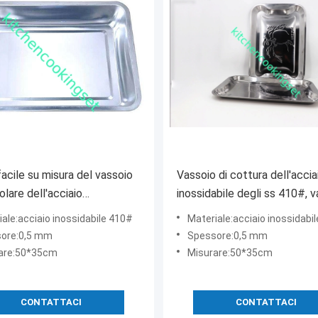
facile su misura del vassoio
Vassoio di cottura dell'accia
olare dell'acciaio
inossidabile degli ss 410#, 
bile inossidabile
di tè dell'acciaio inossidabile
ale:acciaio inossidabile 410#
Materiale:acciaio inossidabi
progettazione di Fashional
ore:0,5 mm
Spessore:0,5 mm
are:50*35cm
Misurare:50*35cm
CONTATTACI
CONTATTACI