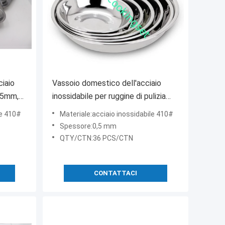
ciaio
Vassoio domestico dell'acciaio
0.5mm,
inossidabile per ruggine di pulizia
io
facile del dessert della frutta
le 410#
Materiale:acciaio inossidabile 410#
dell'alimento l'anti
Spessore:0,5 mm
QTY/CTN:36 PCS/CTN
CONTATTACI