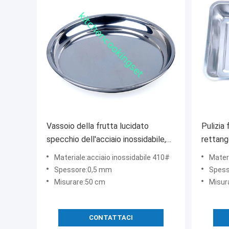
Vassoio della frutta lucidato
Pulizia 
specchio dell'acciaio inossidabile,
rettang
vassoio di ovale dell'acciaio
inossida
Materiale:acciaio inossidabile 410#
Materi
inossidabile
Spessore:0,5 mm
Spess
Misurare:50 cm
Misur
CONTATTACI