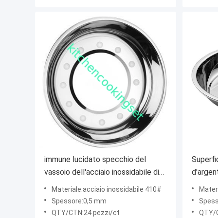
immune lucidato specchio del
Superfic
vassoio dell'acciaio inossidabile di
d'argen
50CM da arrugginire servizio
vassoio
Materiale:acciaio inossidabile 410#
Materi
dell'OEM disponibile
inossida
Spessore:0,5 mm
Spess
QTY/CTN:24 pezzi/ct
QTY/