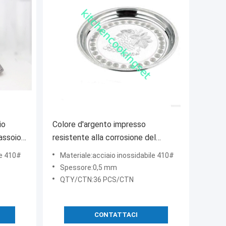
io
Colore d'argento impresso
vassoio
resistente alla corrosione del
 di
vassoio dell'acciaio inossidabile di
le 410#
Materiale:acciaio inossidabile 410#
forma rotonda
Spessore:0,5 mm
QTY/CTN:36 PCS/CTN
CONTATTACI