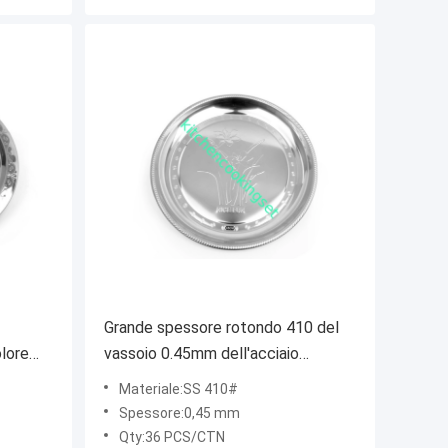
Grande spessore rotondo 410 del
olore
vassoio 0.45mm dell'acciaio
vande
inossidabile # commestibile
Materiale:SS 410#
50CM
duraturo
Spessore:0,45 mm
Qty:36 PCS/CTN