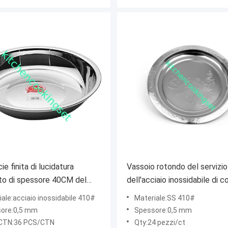
ie finita di lucidatura
Vassoio rotondo del servizio
to di spessore 40CM del
dell'acciaio inossidabile di c
 0.5mm dell'acciaio
d'argento, vassoio delle be
ale:acciaio inossidabile 410#
Materiale:SS 410#
bile
dell'acciaio inossidabile di 
ore:0,5 mm
Spessore:0,5 mm
CTN:36 PCS/CTN
Qty:24 pezzi/ct