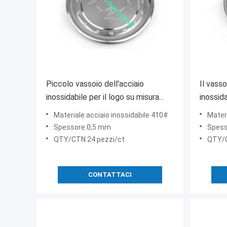
Piccolo vassoio dell'acciaio
Il vasso
inossidabile per il logo su misura
inossid
ristorante inossidabile
acciaio
Materiale:acciaio inossidabile 410#
Materi
vassoio
Spessore:0,5 mm
Spess
QTY/CTN:24 pezzi/ct
QTY/
CONTATTACI