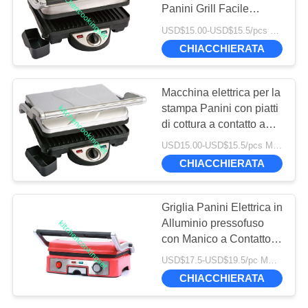
Panini Grill Facile
MAPPA
pulizia
USD$15.00-USD$15.5/pcs MOQ:1380PCS
DEL
10
CHIACCHIERATA
SITO
scatola di pranzo di
Macchina elettrica per la
acciaio inossidabile
stampa Panini con piatti
POLITICA
di cottura a contatto a
SULLA
doppio lato
USD15.00-USD$15.5/pcs MOQ:1380PCS
PRIVACY
CHIACCHIERATA
7
Griglia Panini Elettrica in
tazza di acciaio
Alluminio pressofuso
con Manico a Contatto
inossidabile
Freddo in Acciaio Inox
USD$17.5-USD$19.5/pc MOQ:1000 pezzi
Design Speciale
CHIACCHIERATA