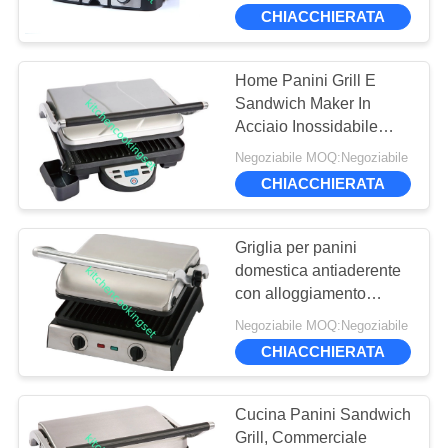
CHIACCHIERATA
GIRO
DELLA
Home Panini Grill E
21
FABBRICA
Sandwich Maker In
insiemi delle pentole
Acciaio Inossidabile
Con Display LCD
CONTROLLO
di acciaio
Negoziabile MOQ:Negoziabile
Digitale
CHIACCHIERATA
DI
inossidabile
QUALITÀ
Griglia per panini
domestica antiaderente
CONTATTICI
con alloggiamento
6
superiore in acciaio
Negoziabile MOQ:Negoziabile
bollitore di tè di
inossidabile, piastra
NOTIZIE
CHIACCHIERATA
rimovibile
acciaio inossidabile
CASI
Cucina Panini Sandwich
Grill, Commerciale