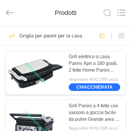
Road
Enterprise
Management
Services
Prodotti
Co.,LTD.
All
Rights
Reserved.
CASA
Developed
11
by
Griglia per panini per la casa
ECER
Set per cucina
PRODOTTI
Grill elettrico a casa
Panini Apri a 180 gradi,
VIDEO
2 fette Home Panini
Press 260*230mm
Negoziabile MOQ:2000 pezzi
MOSTRA
CHIACCHIERATA
16
VR
Set di pentole
Grill Panini a 4 fette con
CIRCA
vassoio a goccia facile
antiaderenti
da pulire Grande area di
NOI
cottura
Negoziabile MOQ:2000 pezzi