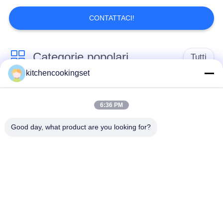
CONTATTACI!
Categorie popolari
Tutti
kitchencookingset
Set di pentole
Set per cucina
antiaderenti
6:36 PM
Good day, what product are you looking for?
insiemi delle pentole
bollitore di tè di
di acciaio
acciaio inossidabile
inossidabile
scatola di pranzo di
tazza di acciaio
acciaio inossidabile
inossidabile