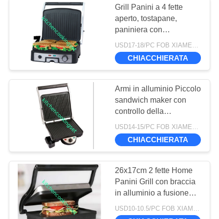
Grill Panini a 4 fette
Griglia elettrica della
aperto, tostapane,
paniniera con
famiglia
alloggiamento SS
USD17-18/PC FOB XIAMEN MOQ:982 PZ
CHIACCHIERATA
Armi in alluminio Piccolo
sandwich maker con
21
controllo della
Griglia per panini
temperatura regolabile
USD14-15/PC FOB XIAMEN MOQ:1334PZ
per la casa
CHIACCHIERATA
26x17cm 2 fette Home
Panini Grill con braccia
in alluminio a fusione
stampata Certificato
USD10-10.5/PC FOB XIAMEN MOQ:1785 PZ
CETL