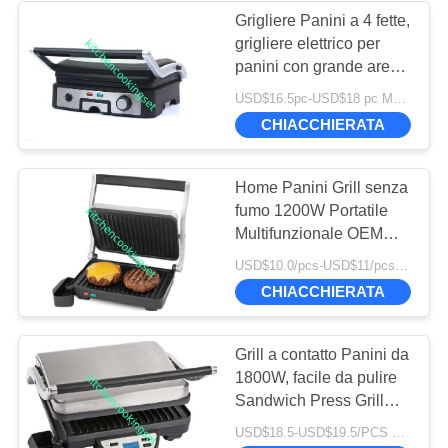
Grigliere Panini a 4 fette,
grigliere elettrico per
12
panini con grande area
Vassoio di acciaio
di cottura
USD$16.5pc-USD$18 pc MOQ:1000 pezzi
inossidabile
CHIACCHIERATA
Home Panini Grill senza
fumo 1200W Portatile
Multifunzionale OEM
Brand
33
USD$10.0/pcs-USD$11/pcs MOQ:1812 pezzi
CHIACCHIERATA
lavandini di cucina
di acciaio
Grill a contatto Panini da
1800W, facile da pulire
inossidabile
Sandwich Press Grill
con grande display LCD
USD$18.5-USD$19.5/PCS MOQ:1400 pezzi