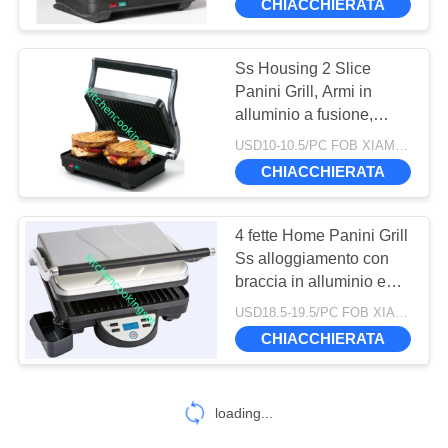
CHIACCHIERATA
Ss Housing 2 Slice
Panini Grill, Armi in
alluminio a fusione,
Panini Grill Maker
USD10-10.5/PC FOB XIAMEN MOQ:1785 PZ
CHIACCHIERATA
4 fette Home Panini Grill
Ss alloggiamento con
braccia in alluminio e
display LCD controllo
USD18.5-19.5/PC FOB XIAMEN MOQ:1334PZ
digitale
CHIACCHIERATA
loading...