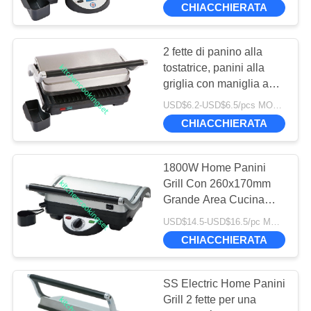
CHIACCHIERATA
22
Rubinetto del
2 fette di panino alla
tostatrice, panini alla
lavandino moderno
griglia con maniglia a
tocco fresco.
USD$6.2-USD$6.5/pcs MOQ:1820pcs
CHIACCHIERATA
1800W Home Panini
25
Grill Con 260x170mm
Grande Area Cucina
tagliere di bambù
Non Stick
USD$14.5-USD$16.5/pc MOQ:1750 pz
CHIACCHIERATA
SS Electric Home Panini
Grill 2 fette per una