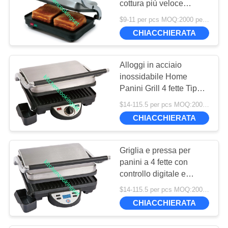
cottura più veloce
25
120V/1000W
$9-11 per pcs MOQ:2000 pezzi
Set di stoviglie in
230V/1000W Tipo
CHIACCHIERATA
bambù
Alloggi in acciaio
inossidabile Home
Panini Grill 4 fette Tipo
con vassoio a goccia
$14-115.5 per pcs MOQ:2000 pezzi
12
CHIACCHIERATA
insiemi del
Griglia e pressa per
padellame della
panini a 4 fette con
controllo digitale e
melammina
piastra in pressofusione
$14-115.5 per pcs MOQ:2000 pezzi
di alluminio
CHIACCHIERATA
20