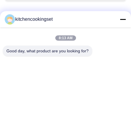
모든
kitchencookingset
눌어붙지 않는 조리
8:13 AM
주방 요리 세트
도구 세트
Good day, what product are you looking for?
세트 스테인레스 강
스테인레스 강 찻주전
요리도구
자
스테인레스 강 도시
스테인레스 강 머그
락
스테인레스 스틸 트
스테인레스 스틸 주방
레이
싱크대