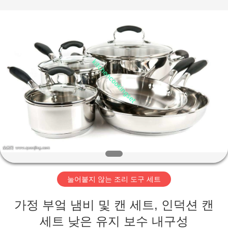
2020
-
2026
Beijing
Silk
Road
Enterprise
Management
집
Services
Co.,LTD.
All
Rights
Reserved.
Developed
제
by
ECER
품
동
영
눌어붙지 않는 조리 도구 세트
상
가정 부엌 냄비 및 캔 세트, 인덕션 캔
VR
세트 낮은 유지 보수 내구성