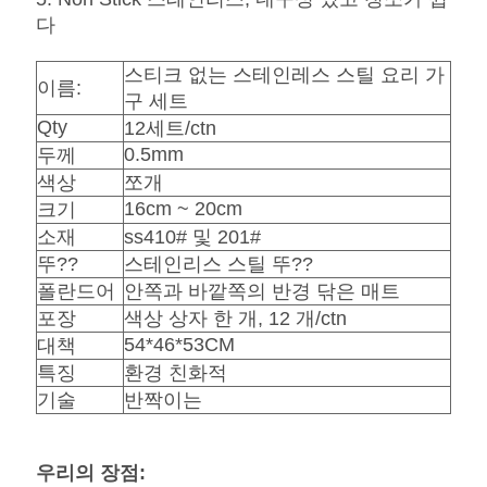
요
다
스티크 없는 스테인레스 스틸 요리 가
뉴
이름:
구 세트
스
Qty
12세트/ctn
0.5mm
두께
색상
쪼개
경
16cm ~ 20cm
크기
소재
ss410# 및 201#
우
뚜??
스테인리스 스틸 뚜??
폴란드어
안쪽과 바깥쪽의 반경 닦은 매트
사
포장
색상 상자 한 개, 12 개/ctn
54*46*53CM
대책
이
특징
환경 친화적
기술
반짝이는
트
맵
우리의 장점: