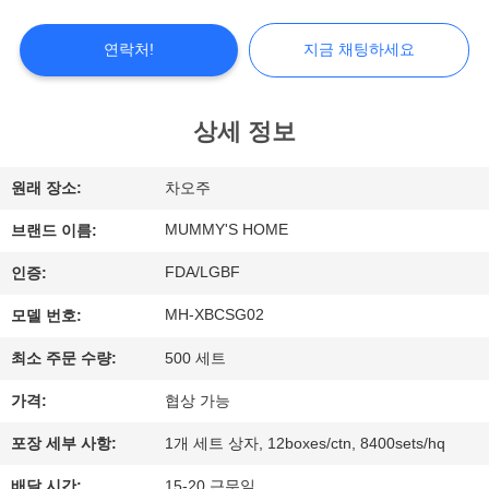
쇼
연락처!
지금 채팅하세요
우
상세 정보
리
에
원래 장소:
차오주
대
MUMMY'S HOME
브랜드 이름:
하
FDA/LGBF
인증:
여
MH-XBCSG02
모델 번호:
최소 주문 수량:
500 세트
공
가격:
협상 가능
장
포장 세부 사항:
1개 세트 상자, 12boxes/ctn, 8400sets/hq
여
배달 시간:
15-20 근무일