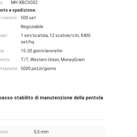
o:
MH-XBCSG02
nto e spedizione:
e minimo:
500 set
Negoziabile
lari:
1 set/scatola, 12 scatole/ctn, 8400
set/hq
na:
15-20 giorni lavorativi
ento:
T/T, Western Union, MoneyGram
entazione:
5000 pezzi/giorno
basso stabilito di manutenzione della pentola
ore:
0,5 mm