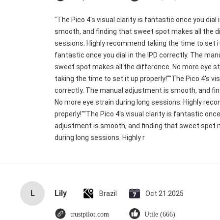
"The Pico 4's visual clarity is fantastic once you dia
smooth, and finding that sweet spot makes all the di
sessions. Highly recommend taking the time to set it u
fantastic once you dial in the IPD correctly. The ma
sweet spot makes all the difference. No more eye s
taking the time to set it up properly!""The Pico 4's vis
correctly. The manual adjustment is smooth, and fin
No more eye strain during long sessions. Highly reco
properly!""The Pico 4's visual clarity is fantastic onc
adjustment is smooth, and finding that sweet spot m
during long sessions. Highly r
L
Lily
Brazil
Oct 21.2025
trustpilot.com
Utile (666)