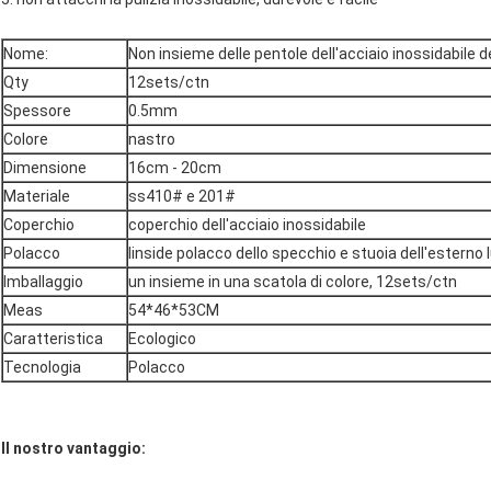
Nome:
Non insieme delle pentole dell'acciaio inossidabile 
Qty
12sets/ctn
Spessore
0.5mm
Colore
nastro
Dimensione
16cm - 20cm
Materiale
ss410# e 201#
Coperchio
coperchio dell'acciaio inossidabile
Polacco
Iinside polacco dello specchio e stuoia dell'esterno 
Imballaggio
un insieme in una scatola di colore, 12sets/ctn
Meas
54*46*53CM
Caratteristica
Ecologico
Tecnologia
Polacco
Il nostro vantaggio: