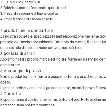
1. L'OEM/ODM è benvenuti.
2. Fabbricazione professionale, quasi 8 anni.
3. Prezzi di reasonal e di buona qualità.
4. Progettazione alla moda ed utile.
prodotti della conduttura
1.
La nostra società è specializzata nell'elaborazione l'insieme gi
pentole dell'acciaio inossidabile, l'articolo da cucina, il vaso di r
della ciotola di miscelazione set.you, noi può farla
portata di affari
2.
Abbiamo nostra propria marca ed inoltre forniamo il servizio dell'O
compratore.
Vantaggio di prezzi
3.
Siamo produttore e la fonte e possiamo fornirvi direttamente, co
costo.
Il grande ordine viene con il grande sconto, ordini di prova è ben
Contatto
4.
Risponderemo il vostro email o fax entro 24 ore. Potete chiam
domanda sulla nostra produzione.