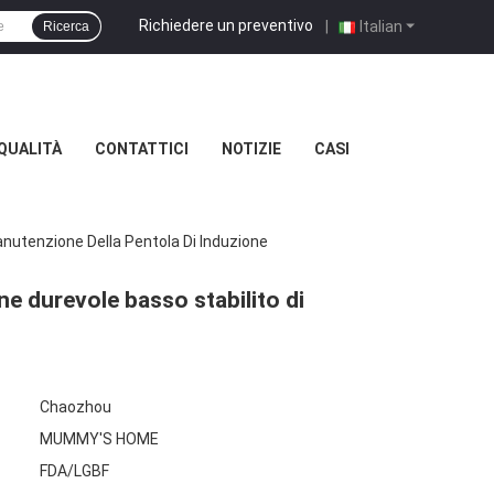
Richiedere un preventivo
|
Italian
Ricerca
QUALITÀ
CONTATTICI
NOTIZIE
CASI
anutenzione Della Pentola Di Induzione
ne durevole basso stabilito di
Chaozhou
MUMMY'S HOME
FDA/LGBF