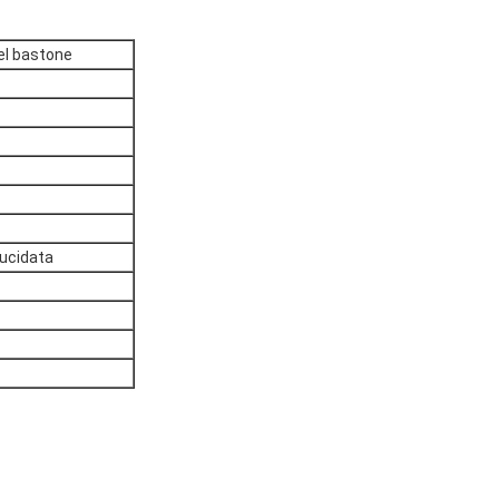
del bastone
lucidata