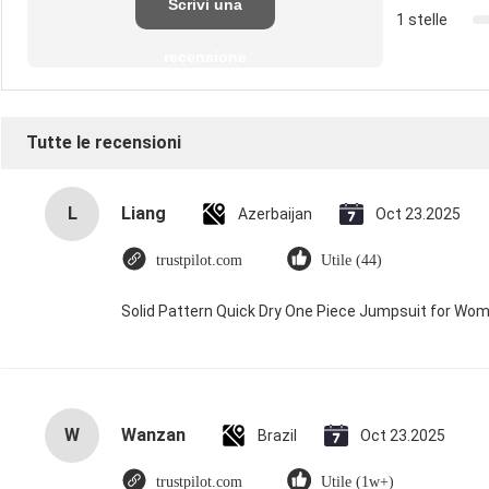
Scrivi una
1 stelle
recensione
Tutte le recensioni
L
Liang
Azerbaijan
Oct 23.2025
trustpilot.com
Utile (44)
Solid Pattern Quick Dry One Piece Jumpsuit for W
W
Wanzan
Brazil
Oct 23.2025
trustpilot.com
Utile (1w+)