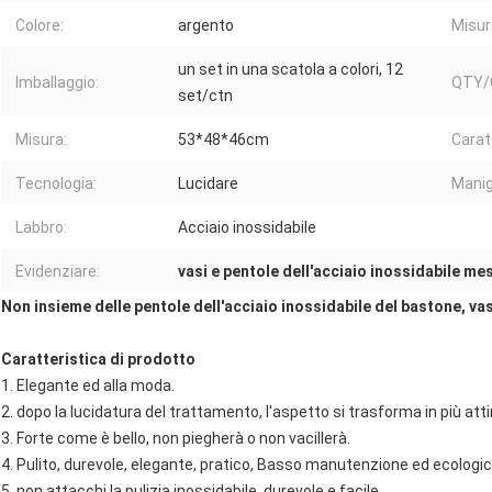
Colore:
argento
Misur
un set in una scatola a colori, 12
Imballaggio:
QTY/
set/ctn
Misura:
53*48*46cm
Carat
Tecnologia:
Lucidare
Manig
Labbro:
Acciaio inossidabile
Evidenziare:
vasi e pentole dell'acciaio inossidabile me
Non insieme delle pentole dell'acciaio inossidabile del bastone, va
Caratteristica di prodotto
1. Elegante ed alla moda.
2. dopo la lucidatura del trattamento, l'aspetto si trasforma in più atti
3. Forte come è bello, non piegherà o non vacillerà.
4. Pulito, durevole, elegante, pratico, Basso manutenzione ed ecologi
5. non attacchi la pulizia inossidabile, durevole e facile