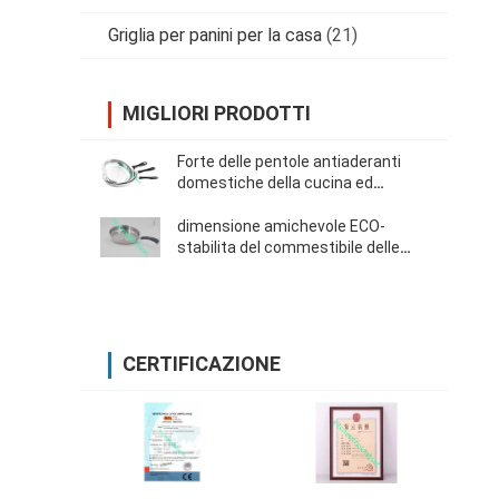
Griglia per panini per la casa
(21)
MIGLIORI PRODOTTI
Forte delle pentole antiaderanti
domestiche della cucina ed
immune stabiliti arrugginire
spessore di 0.55mm
dimensione amichevole ECO-
stabilita del commestibile delle
pentole antiaderanti 26cm di 22cm
24cm varia
CERTIFICAZIONE