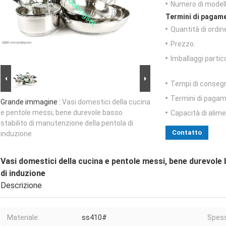
Numero di modell
Termini di pagame
Quantità di ordin
Prezzo:
Imballaggi partico
Tempi di conseg
Termini di pagam
Grande immagine :
Vasi domestici della cucina
e pentole messi, bene durevole basso
Capacità di alim
stabilito di manutenzione della pentola di
Contatto
induzione
Vasi domestici della cucina e pentole messi, bene durevole 
di induzione
Descrizione
Materiale:
ss410#
Spess