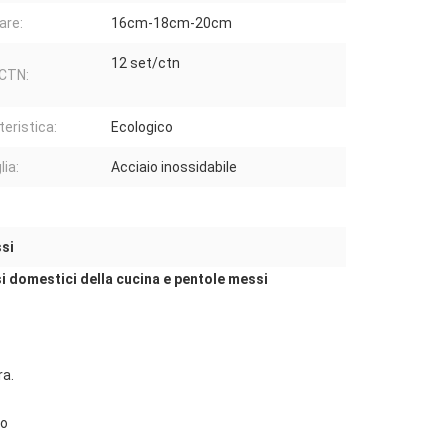
are:
16cm-18cm-20cm
12 set/ctn
CTN:
teristica:
Ecologico
lia:
Acciaio inossidabile
ssi
si domestici della cucina e pentole messi
ra.
co