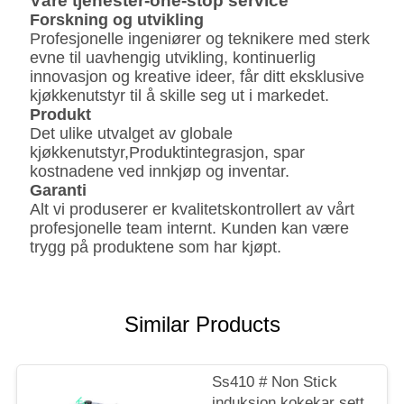
Våre tjenester-one-stop service
Meas
63*32*42 cm
Forskning og utvikling
Profesjonelle ingeniører og teknikere med sterk
evne til uavhengig utvikling, kontinuerlig
innovasjon og kreative ideer, får ditt eksklusive
kjøkkenutstyr til å skille seg ut i markedet.
Produkt
Det ulike utvalget av globale
kjøkkenutstyr,
Produktintegrasjon, spar
kostnadene ved innkjøp og inventar.
Garanti
Alt vi produserer er kvalitetskontrollert av vårt
profesjonelle team internt. Kunden kan være
trygg på produktene som har kjøpt.
Similar Products
Ss410 # Non Stick
induksjon kokekar sett,