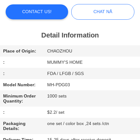
FACTORY
CONTACT US!
CHAT NÅ
TOUR
Detail Information
QUALITY
CONTROL
Place of Origin:
CHAOZHOU
:
MUMMY'S HOME
CONTACT
:
FDA / LFGB / SGS
US
Model Number:
MH-PDG03
Minimum Order
1000 sets
NEWS
Quantity:
:
$2.2/ set
ALL
Packaging
one set / color box ,24 sets /ctn
Details:
CASES
Delivery Time:
15-25 days after receive deposit