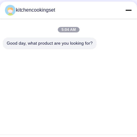
kitchencookingset
Popular Categories
All
5:04 AM
kjøkkenkokekarsett
Non-stick kokesett
Good day, what product are you looking for?
Rustfritt stål
Te-koker i rustfritt
kokekarsett
stål
Matboks i rustfritt
Rustfri stålkopp
stål
Kjøkkenvasker i
Rustfri stålbrett
rustfritt stål