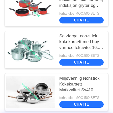
induksjon gryter og
panner sett
forhandles MOQ:500 SETS
CHATTE
Sølvfarget non-stick
kokekarsett med høy
varmeeffektivitet 16cm
- 22cm gryte
forhandles MOQ:500 SETS
CHATTE
Miljøvennlig Nonstick
Kokekarsett
Matkvalitet Ss410
Profesjonell Ytelse
forhandles MOQ:500 SETS
CHATTE