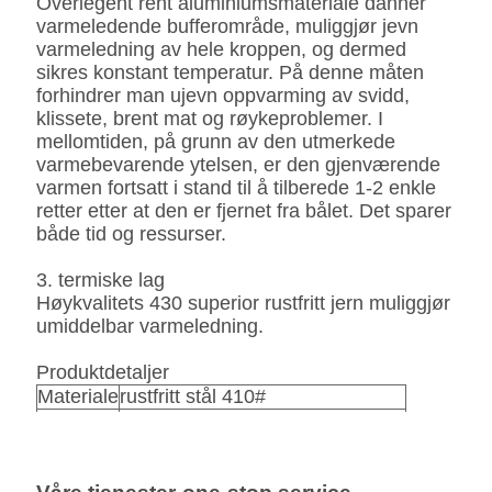
Overlegent rent aluminiumsmateriale danner
varmeledende bufferområde, muliggjør jevn
varmeledning av hele kroppen, og dermed
sikres konstant temperatur. På denne måten
forhindrer man ujevn oppvarming av svidd,
klissete, brent mat og røykeproblemer. I
mellomtiden, på grunn av den utmerkede
varmebevarende ytelsen, er den gjenværende
varmen fortsatt i stand til å tilberede 1-2 enkle
retter etter at den er fjernet fra bålet. Det sparer
både tid og ressurser.
3. termiske lag
Høykvalitets 430 superior rustfritt jern muliggjør
umiddelbar varmeledning.
Produktdetaljer
Materiale
rustfritt stål 410#
Tykkelse
0,5 mm
Antall/ctn
24 sett/ctn
Pakking
1 sett i en fargeboks, 24 sett /ctn