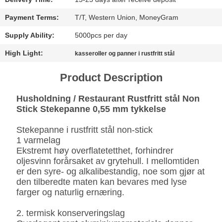
SITEMAP
Payment Terms:
T/T, Western Union, MoneyGram
Supply Ability:
5000pcs per day
PERSONVERNREGLER
High Light:
kasseroller og panner i rustfritt stål
Product Description
Husholdning / Restaurant Rustfritt stål Non
Stick Stekepanne 0,55 mm tykkelse
Stekepanne i rustfritt stål non-stick
1 varmelag
Ekstremt høy overflatetetthet, forhindrer
oljesvinn forårsaket av grytehull. I mellomtiden
er den syre- og alkalibestandig, noe som gjør at
den tilberedte maten kan bevares med lyse
farger og naturlig ernæring.
2. termisk konserveringslag