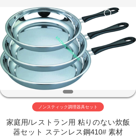
ー.
Copyright
©
2020
-
2026
Beijing
Silk
家
Road
Enterprise
Management
Services
Co.,LTD.
All
製
Rights
Reserved.
Developed
by
品
ECER
ビ
デ
ノンスティック調理器具セット
オ
家庭用/レストラン用 粘りのない炊飯
VR
器セット ステンレス鋼410# 素材