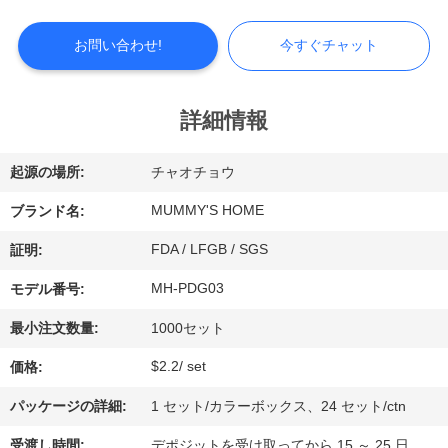
シ
お問い合わせ!
今すぐチャット
ョ
ー
詳細情報
私
起源の場所:
チャオチョウ
達
MUMMY'S HOME
ブランド名:
に
FDA / LFGB / SGS
証明:
つ
MH-PDG03
モデル番号:
い
最小注文数量:
1000セット
て
$2.2/ set
価格:
パッケージの詳細:
1 セット/カラーボックス、24 セット/ctn
工
受渡し時間:
デポジットを受け取ってから 15 ～ 25 日