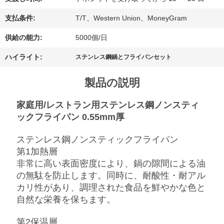
場
支払条件:
T/T、Western Union、MoneyGram
旅
供給の能力:
5000個/日
行
ハイライト:
ステンレス鋼鍋とフライパンセット
製品の説明
品
家庭用/レストラン用ステンレス鋼ノンスティ
質
ックフライパン 0.55mm厚
管
ステンレス鋼ノンスティックフライパン
理
第1加熱層
非常に高い表面密度により、鍋の隙間による油
の無駄を防止します。同時に、耐酸性・耐アル
私
カリ性があり、調理された食品を鮮やかな色と
自然な栄養を保ちます。
達
第2保温層