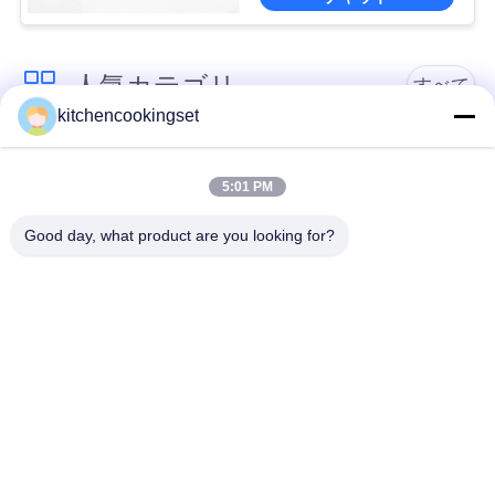
人気カテゴリ
すべて
kitchencookingset
ノンスティック調理
キッチン料理セット
器具セット
5:01 PM
Good day, what product are you looking for?
ステンレス鋼の調理
ステンレス鋼のやか
器具セット
ん
ステンレス鋼のお弁
ステンレス鋼のマグ
当箱
ステンレス鋼の台所
ステンレス鋼の皿
の流し