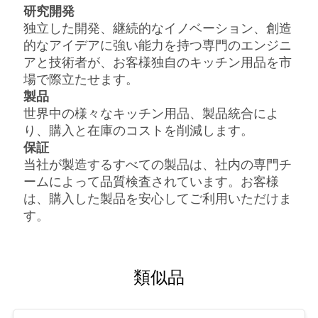
1セットを1つのカラーボックスに入
梱包
研究開発
れ、24セット/カートン
独立した開発、継続的なイノベーション、創造
63*32*42cm
寸法
場
的なアイデアに強い能力を持つ専門のエンジニ
アと技術者が、お客様独自のキッチン用品を市
合
場で際立たせます。
製品
世界中の様々なキッチン用品、
製品統合によ
地
り、購入と在庫のコストを削減します。
図
保証
当社が製造するすべての製品は、社内の専門チ
ームによって品質検査されています。お客様
プ
は、購入した製品を安心してご利用いただけま
す。
ラ
イ
類似品
バ
シ