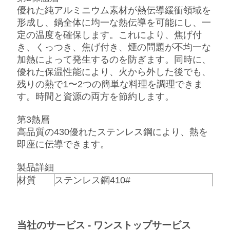
に
優れた純アルミニウム素材が熱伝導緩衝領域を
連
形成し、鍋全体に均一な熱伝導を可能にし、一
定の温度を確保します。これにより、焦げ付
絡
き、くっつき、焦げ付き、煙の問題が不均一な
加熱によって発生するのを防ぎます。同時に、
し
優れた保温性能により、火から外した後でも、
な
残りの熱で1〜2つの簡単な料理を調理できま
す。時間と資源の両方を節約します。
さ
第3熱層
い
高品質の430優れたステンレス鋼により、熱を
即座に伝導できます。
ニ
製品詳細
ュ
材質
ステンレス鋼410#
0.5mm
厚さ
ー
数量/カ
24セット/カートン
ートン
ス
当社のサービス - ワンストップサービス