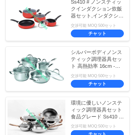
Ss410 # ノンスティッ
ー
クインダクション炊飯
器セット,インダクショ
ポ
ンポット&パンセット
交渉可能 MOQ:500セット
リ
チャット
シ
シルバーボディノンス
ー
ティック調理器具セッ
ト 高熱効率 16cm -
22cm ポット
交渉可能 MOQ:500セット
チャット
環境に優しいノンステ
ィック調理器具セット
食品グレード Ss410 プ
ロフェッショナルパフ
交渉可能 MOQ:500セット
ォーマンス
チャット