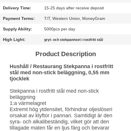
Delivery Time:
15-25 days after receive deposit
SITEMAP
Payment Terms:
T/T, Western Union, MoneyGram
INTEGRITETSPOLICY
Supply Ability:
5000pcs per day
High Light:
gryt- och stekpannset i rostfritt stål
Product Description
Hushåll / Restaurang Stekpanna i rostfritt
stål med non-stick beläggning, 0,55 mm
tjocklek
Stekpanna i rostfritt stål med non-stick
beläggning
1:a värmelagret
Extremt hög ytdensitet, förhindrar oljeslöseri
orsakat av klyftor i pannan. Samtidigt är den
syra- och alkalibeständig, vilket gör att den
tillagade maten får en ljus färg och bevarar