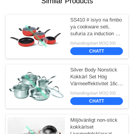
Similar Products
SS410 # isiyo na fimbo
ya cookware seti,
sufuria za induction na
seti ya sufuria
förhandlingsbart MOQ:500 SETS
CHATT
Silver Body Nonstick
Kokkärl Set Hög
Värmeeffektivitet 16cm
- 22cm Kastrull
förhandlingsbart MOQ:500 SETS
CHATT
Miljövänligt non-stick
kokkärlset
Livsmedelsklassat