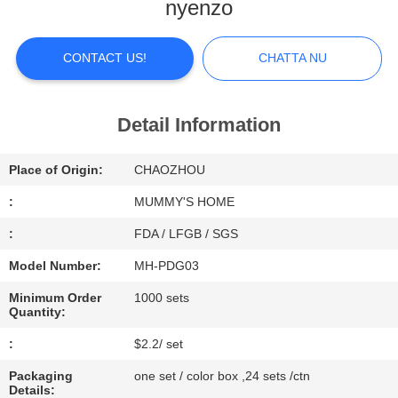
nyenzo
FACTORY
TOUR
CONTACT US!
CHATTA NU
QUALITY
Detail Information
CONTROL
Place of Origin:
CHAOZHOU
CONTACT
:
MUMMY'S HOME
US
:
FDA / LFGB / SGS
Model Number:
MH-PDG03
NEWS
Minimum Order
1000 sets
Quantity:
ALL
:
$2.2/ set
CASES
Packaging
one set / color box ,24 sets /ctn
Details: