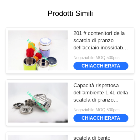
manual adjustment is smooth, and finding that
Prodotti Simili
sweet spot makes all the difference. No more eye
strain during long sessions. Highly recommend
taking the time to set it up properly!""The Pico 4's
201 # contenitori della
visual clarity is fantastic once you dial in the IPD
scatola di pranzo
correctly. The manual adjustment is smooth, and
dell'acciaio inossidabile
finding that sweet spot makes all the difference.
con il caso esterno del
Negoziabile MOQ:500pcs
No more eye strain during long sessions. Highly
commestibile pp
CHIACCHIERATA
recommend taking the time to set it up
properly!""The Pico 4's visual clarity is fantastic
once you dial in the IPD correctly. The manual
Capacità rispettosa
adjustment is smooth, and finding that sweet spot
dell'ambiente 1.4L della
makes all the difference. No more eye strain
scatola di pranzo
during long sessions. Highly r
dell'acciaio inossidabile
Negoziabile MOQ:500pcs
di doppio strato
CHIACCHIERATA
scatola di bento