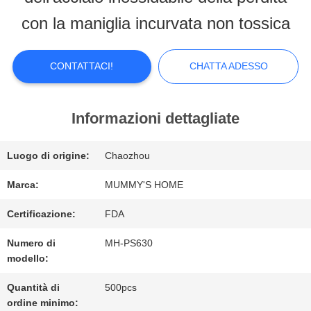
CIRCA
con la maniglia incurvata non tossica
NOI
CONTATTACI!
CHATTA ADESSO
GIRO
DELLA
Informazioni dettagliate
FABBRICA
Luogo di origine:
Chaozhou
Marca:
MUMMY'S HOME
CONTROLLO
Certificazione:
FDA
DI
Numero di
MH-PS630
modello:
QUALITÀ
Quantità di
500pcs
ordine minimo: