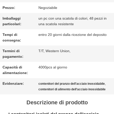
CONTATTICI
Prezzo:
Negoziabile
Imballaggi
un pc con una scatola di colori, 48 pezzi in
NOTIZIE
particolari:
una scatola resistente
Tempi di
entro 20 giorni dalla ricezione del deposito
CASI
consegna:
Termini di
T/T, Western Union,
pagamento:
MAPPA
Capacità di
4000pcs al giorno
DEL
alimentazione:
SITO
Evidenziare:
,
contenitori del pranzo dell'acciaio inossidabile
contenitori di alimento dell'acciaio inossidabile
POLITICA
Descrizione di prodotto
SULLA