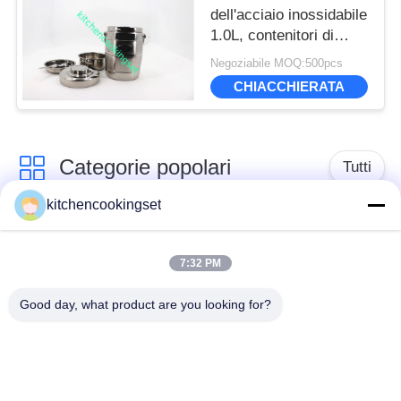
dell'acciaio inossidabile
1.0L, contenitori di
alimento d'acciaio
Negoziabile MOQ:500pcs
ECO- di
CHIACCHIERATA
FriendlyStainless
Categorie popolari
Tutti
kitchencookingset
Set di pentole
Set per cucina
antiaderenti
7:32 PM
Good day, what product are you looking for?
insiemi delle pentole
bollitore di tè di
di acciaio
acciaio inossidabile
inossidabile