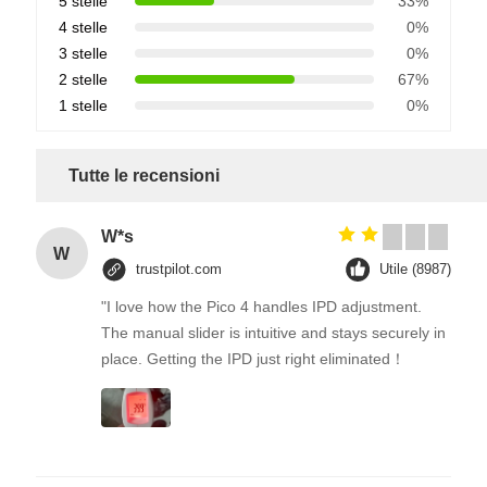
5 stelle
33%
4 stelle
0%
3 stelle
0%
2 stelle
67%
1 stelle
0%
Tutte le recensioni
W*s
W
trustpilot.com
Utile (8987)
"I love how the Pico 4 handles IPD adjustment.
The manual slider is intuitive and stays securely in
place. Getting the IPD just right eliminated！