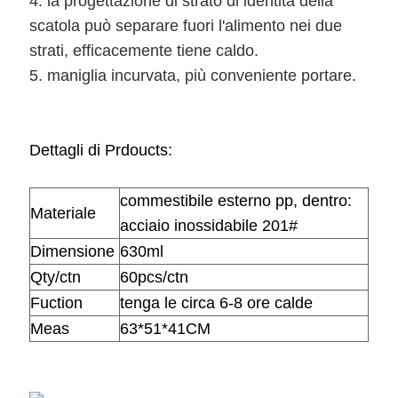
4. la progettazione di strato di identità della
scatola può separare fuori l'alimento nei due
strati, efficacemente tiene caldo.
5. maniglia incurvata, più conveniente portare.
Dettagli di Prdoucts:
commestibile esterno pp, dentro:
Materiale
acciaio inossidabile 201#
Dimensione
630ml
Qty/ctn
60pcs/ctn
Fuction
tenga le circa 6-8 ore calde
Meas
63*51*41CM