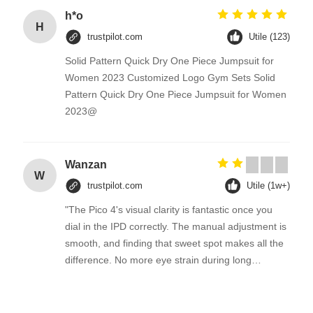
h*o
H
trustpilot.com
Utile (123)
Solid Pattern Quick Dry One Piece Jumpsuit for
Women 2023 Customized Logo Gym Sets Solid
Pattern Quick Dry One Piece Jumpsuit for Women
2023@
Wanzan
W
trustpilot.com
Utile (1w+)
"The Pico 4's visual clarity is fantastic once you
dial in the IPD correctly. The manual adjustment is
smooth, and finding that sweet spot makes all the
difference. No more eye strain during long
sessions. Highly recommend taking the time to set
it up properly!""The Pico 4's visual clarity is
fantastic once you dial in the IPD correctly. The